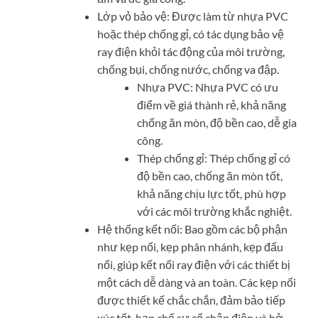
Lớp vỏ bảo vệ: Được làm từ nhựa PVC
hoặc thép chống gỉ, có tác dụng bảo vệ
ray điện khỏi tác động của môi trường,
chống bụi, chống nước, chống va đập.
Nhựa PVC: Nhựa PVC có ưu
điểm về giá thành rẻ, khả năng
chống ăn mòn, độ bền cao, dễ gia
công.
Thép chống gỉ: Thép chống gỉ có
độ bền cao, chống ăn mòn tốt,
khả năng chịu lực tốt, phù hợp
với các môi trường khắc nghiệt.
Hệ thống kết nối: Bao gồm các bộ phận
như kẹp nối, kẹp phân nhánh, kẹp đấu
nối, giúp kết nối ray điện với các thiết bị
một cách dễ dàng và an toàn. Các kẹp nối
được thiết kế chắc chắn, đảm bảo tiếp
xúc tốt, hạn chế sự cố chập điện và hở