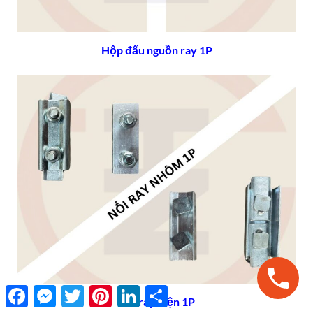
Hộp đấu nguồn ray 1P
Facebook
Messenger
Twitter
Pinterest
LinkedIn
Share
Nối ray điện 1P