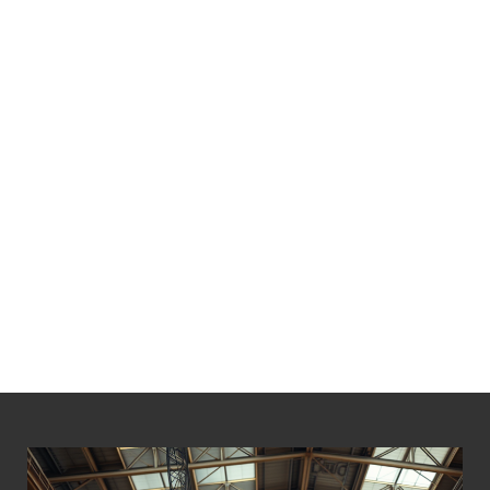
LÁ BỐ THẮNG PALANG 30 TẤN