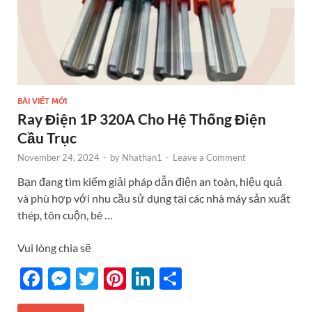
BÀI VIẾT MỚI
Ray Điện 1P 320A Cho Hệ Thống Điện
Cầu Trục
November 24, 2024
-
by
Nhathan1
-
Leave a Comment
Bạn đang tìm kiếm giải pháp dẫn điện an toàn, hiệu quả
và phù hợp với nhu cầu sử dụng tại các nhà máy sản xuất
thép, tôn cuộn, bê …
Vui lòng chia sẽ
F
M
T
Pi
Li
S
ac
es
w
nt
n
h