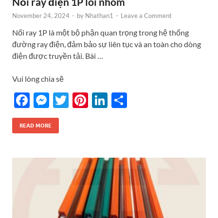
Nối ray điện 1P lõi nhôm
November 24, 2024
-
by
Nhathan1
-
Leave a Comment
Nối ray 1P là một bộ phận quan trọng trong hệ thống
đường ray điện, đảm bảo sự liên tục và an toàn cho dòng
điện được truyền tải. Bài …
Vui lòng chia sẽ
F
M
T
Pi
Li
S
ac
es
w
nt
n
h
e
se
itt
er
k
ar
READ MORE
b
n
er
es
e
e
o
g
t
dI
o
er
n
k