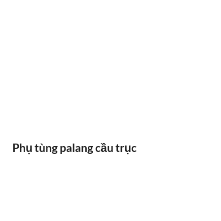
RAY ĐIỆN 1P 315A 500A
Phụ tùng palang cầu trục