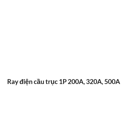
ĐIỀU KHIỂN TỪ XA F24-12D
Ray điện cầu trục 1P 200A, 320A, 500A