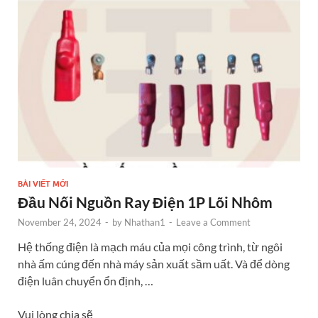
o
g
t
dI
o
er
n
k
BÀI VIẾT MỚI
Đầu Nối Nguồn Ray Điện 1P Lõi Nhôm
November 24, 2024
-
by
Nhathan1
-
Leave a Comment
Hệ thống điện là mạch máu của mọi công trình, từ ngôi
nhà ấm cúng đến nhà máy sản xuất sầm uất. Và để dòng
điện luân chuyển ổn định, …
Vui lòng chia sẽ