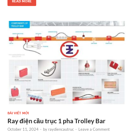
e
se
itt
er
k
ar
READ MORE
b
n
er
es
e
e
o
g
t
dI
o
er
n
k
BÀI VIẾT MỚI
Ray điện cầu trục 1 pha Trolley Bar
October 11, 2024
-
by
raydiencautruc
-
Leave a Comment