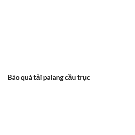
BÁNH XE CẦU TRỤC GỐI DỠ VAI BÒ
Báo quá tải palang cầu trục