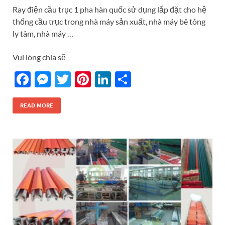
Ray điện cầu trục 1 pha hàn quốc sử dụng lắp đặt cho hệ
thống cầu trục trong nhà máy sản xuất, nhà máy bê tông
ly tâm, nhà máy …
Vui lòng chia sẽ
F
M
T
Pi
Li
S
ac
es
w
nt
n
h
e
se
itt
er
k
ar
READ MORE
b
n
er
es
e
e
o
g
t
dI
o
er
n
k