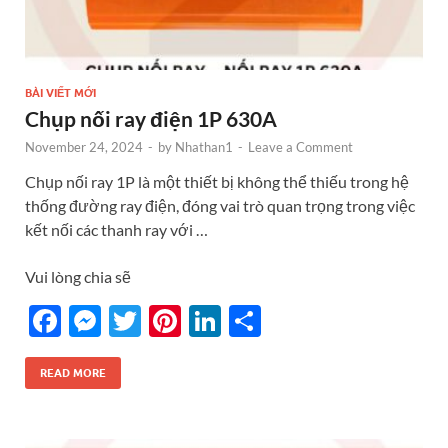
BÀI VIẾT MỚI
Chụp nối ray điện 1P 630A
November 24, 2024
-
by
Nhathan1
-
Leave a Comment
Chụp nối ray 1P là một thiết bị không thể thiếu trong hệ
thống đường ray điện, đóng vai trò quan trọng trong việc
kết nối các thanh ray với …
Vui lòng chia sẽ
F
M
T
Pi
Li
S
ac
es
w
nt
n
h
e
se
itt
er
k
ar
READ MORE
b
n
er
es
e
e