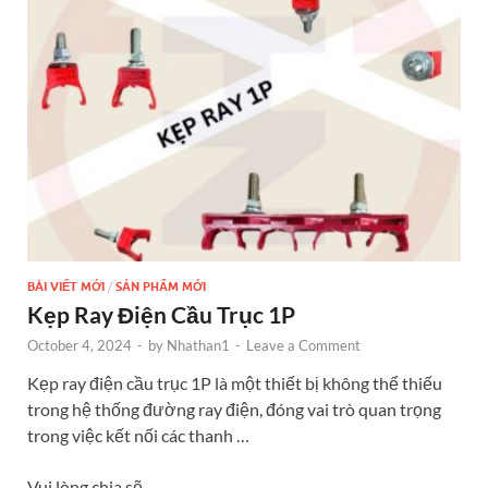
o
g
t
dI
o
er
n
k
BÀI VIẾT MỚI
/
SẢN PHẨM MỚI
Kẹp Ray Điện Cầu Trục 1P
October 4, 2024
-
by
Nhathan1
-
Leave a Comment
Kẹp ray điện cầu trục 1P là một thiết bị không thể thiếu
trong hệ thống đường ray điện, đóng vai trò quan trọng
trong việc kết nối các thanh …
Vui lòng chia sẽ