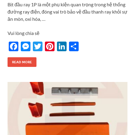
Bịt đầu ray 1P là một phụ kiện quan trọng trong hệ thống
đường ray điện, đóng vai trò bảo vệ đầu thanh ray khỏi sự
ăn mòn, oxi hóa, …
Vui lòng chia sẽ
F
M
T
Pi
Li
S
ac
es
w
nt
n
h
e
se
itt
er
k
ar
READ MORE
b
n
er
es
e
e
o
g
t
dI
o
er
n
k