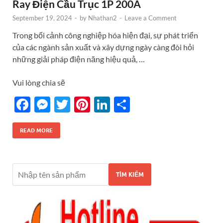
Ray Điện Cầu Trục 1P 200A
September 19, 2024
-
by
Nhathan2
-
Leave a Comment
Trong bối cảnh công nghiệp hóa hiện đại, sự phát triển
của các ngành sản xuất và xây dựng ngày càng đòi hỏi
những giải pháp điện năng hiệu quả, …
Vui lòng chia sẽ
F
M
T
Pi
Li
S
ac
es
w
nt
n
h
e
se
itt
er
k
ar
READ MORE
b
n
er
es
e
e
o
g
t
dI
TÌM KIẾM
o
er
n
k