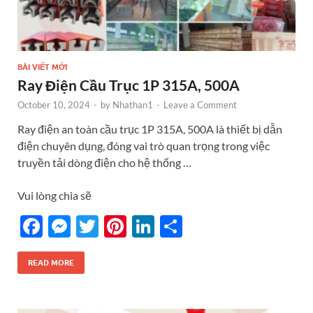
BÀI VIẾT MỚI
Ray Điện Cầu Trục 1P 315A, 500A
October 10, 2024
-
by
Nhathan1
-
Leave a Comment
Ray điện an toàn cầu trục 1P 315A, 500A là thiết bị dẫn
điện chuyên dụng, đóng vai trò quan trọng trong việc
truyền tải dòng điện cho hệ thống …
Vui lòng chia sẽ
F
M
T
Pi
Li
S
ac
es
w
nt
n
h
e
se
itt
er
k
ar
READ MORE
b
n
er
es
e
e