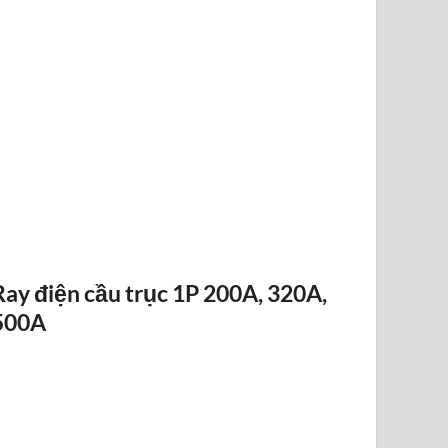
ĐIỀU KHIỂN TỪ XA F24-12D
Ray điện cầu trục 1P 200A, 320A,
500A
RAY ĐIỆN