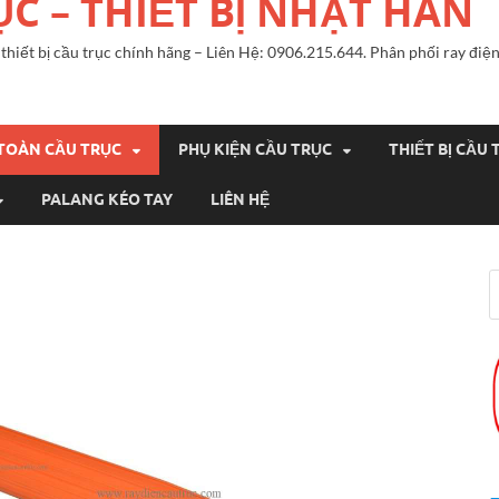
ỤC – THIẾT BỊ NHẬT HÀN
n, thiết bị cầu trục chính hãng – Liên Hệ: 0906.215.644. Phân phối ray đ
 TOÀN CẦU TRỤC
PHỤ KIỆN CẦU TRỤC
THIẾT BỊ CẦU 
PALANG KÉO TAY
LIÊN HỆ