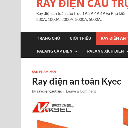
RAY ĐIỆN CẦU TR
Ray điện an toàn cầu trục 1P, 3P, 4P, 6P và Phụ kiệ
800A, 1000A, 2000A, 3000A, 5000A.
TRANG CHỦ
GIỚI THIỆU
RAY ĐIỆN AN
PALANG CÁP ĐIỆN
PALANG XÍCH ĐIỆN
SẢN PHẨM MỚI
Ray điện an toàn Kyec
by
raydiencautruc
-
Leave a Comment