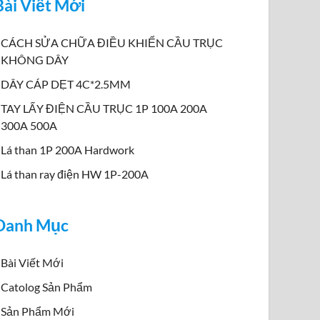
Bài Viết Mới
CÁCH SỬA CHỮA ĐIỀU KHIỂN CẦU TRỤC
KHÔNG DÂY
DÂY CÁP DẸT 4C*2.5MM
TAY LẤY ĐIỆN CẦU TRỤC 1P 100A 200A
300A 500A
Lá than 1P 200A Hardwork
Lá than ray điện HW 1P-200A
Danh Mục
Bài Viết Mới
Catolog Sản Phẩm
Sản Phẩm Mới