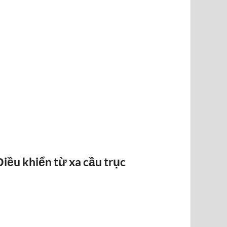
BÁO QUÁ TẢI BANDO
Điều khiển từ xa cầu trục
ĐIỀU KHI