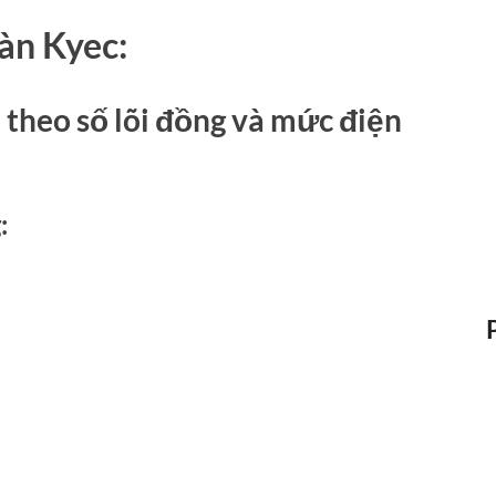
oàn Kyec:
i theo số lõi đồng và mức điện
: