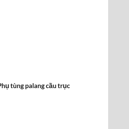
RAY ĐIỆN 1P 315A 500A
Phụ tùng palang cầu trục
BỐ THẮN