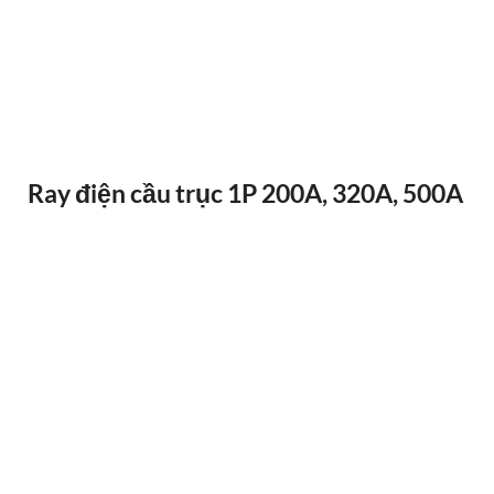
ĐIỀU KHIỂN TỪ XA F24-12D
Ray điện cầu trục 1P 200A, 320A, 500A