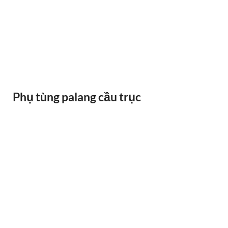
RAY ĐIỆN 1P 315A 500A
Phụ tùng palang cầu trục