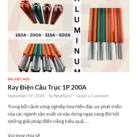
o
g
t
dI
o
er
n
k
BÀI VIẾT MỚI
Ray Điện Cầu Trục 1P 200A
September 19, 2024
-
by
Nhathan2
-
Leave a Comment
Trong bối cảnh công nghiệp hóa hiện đại, sự phát triển
của các ngành sản xuất và xây dựng ngày càng đòi hỏi
những giải pháp điện năng hiệu quả, …
Vui lòng chia sẽ