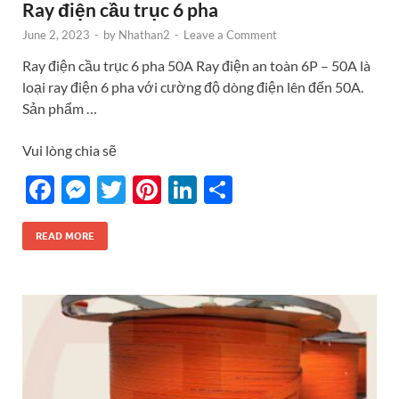
Ray điện cầu trục 6 pha
June 2, 2023
-
by
Nhathan2
-
Leave a Comment
Ray điện cầu trục 6 pha 50A Ray điện an toàn 6P – 50A là
loại ray điện 6 pha với cường độ dòng điện lên đến 50A.
Sản phẩm …
Vui lòng chia sẽ
F
M
T
Pi
Li
S
ac
es
w
nt
n
h
e
se
itt
er
k
ar
READ MORE
b
n
er
es
e
e
o
g
t
dI
o
er
n
k