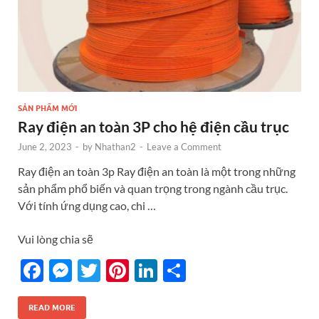
SẢN PHẨM MỚI
Ray điện an toàn 3P cho hệ điện cầu trục
June 2, 2023
-
by
Nhathan2
-
Leave a Comment
Ray điện an toàn 3p Ray điện an toàn là một trong những
sản phẩm phổ biến và quan trọng trong ngành cầu trục.
Với tính ứng dụng cao, chi …
Vui lòng chia sẽ
F
M
T
Pi
Li
S
ac
es
w
nt
n
h
e
se
itt
er
k
ar
READ MORE