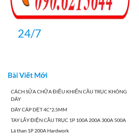
24/7
Bài Viết Mới
CÁCH SỬA CHỮA ĐIỀU KHIỂN CẦU TRỤC KHÔNG
DÂY
DÂY CÁP DẸT 4C*2.5MM
TAY LẤY ĐIỆN CẦU TRỤC 1P 100A 200A 300A 500A
Lá than 1P 200A Hardwork