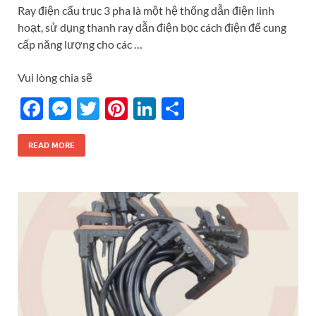
Ray điện cẩu trục 3 pha là một hệ thống dẫn điện linh
hoạt, sử dụng thanh ray dẫn điện bọc cách điện để cung
cấp năng lượng cho các …
Vui lòng chia sẽ
F
M
T
Pi
Li
S
ac
es
w
nt
n
h
e
se
itt
er
k
ar
READ MORE
b
n
er
es
e
e
o
g
t
dI
o
er
n
k