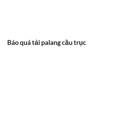
BÁNH XE CẦU TRỤC GỐI DỠ VAI BÒ
Báo quá tải palang cầu trục