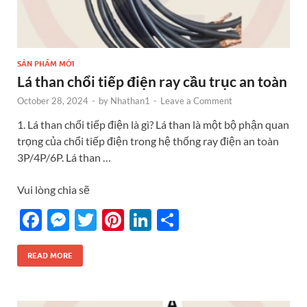
SẢN PHẨM MỚI
Lá than chổi tiếp điện ray cầu trục an toàn
October 28, 2024
-
by
Nhathan1
-
Leave a Comment
1. Lá than chổi tiếp điện là gì? Lá than là một bộ phận quan
trọng của chổi tiếp điện trong hệ thống ray điện an toàn
3P/4P/6P. Lá than …
Vui lòng chia sẽ
F
M
T
Pi
Li
S
ac
es
w
nt
n
h
e
se
itt
er
k
ar
READ MORE
b
n
er
es
e
e