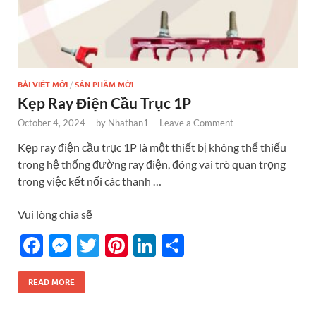
BÀI VIẾT MỚI
/
SẢN PHẨM MỚI
Kẹp Ray Điện Cầu Trục 1P
October 4, 2024
-
by
Nhathan1
-
Leave a Comment
Kẹp ray điện cầu trục 1P là một thiết bị không thể thiếu
trong hệ thống đường ray điện, đóng vai trò quan trọng
trong việc kết nối các thanh …
Vui lòng chia sẽ
F
M
T
Pi
Li
S
ac
es
w
nt
n
h
e
se
itt
er
k
ar
READ MORE
b
n
er
es
e
e