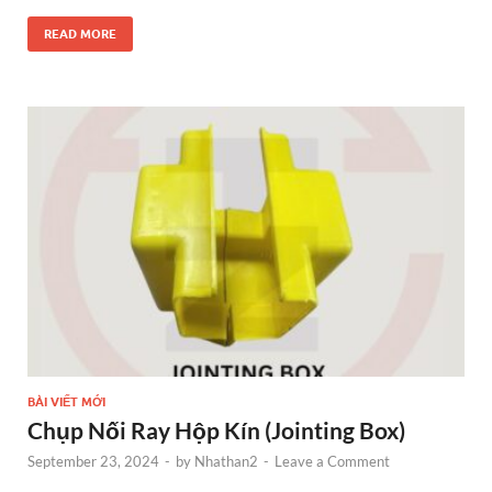
ac
es
w
nt
n
h
e
se
itt
er
k
ar
READ MORE
b
n
er
es
e
e
o
g
t
dI
o
er
n
k
BÀI VIẾT MỚI
Chụp Nối Ray Hộp Kín (Jointing Box)
September 23, 2024
-
by
Nhathan2
-
Leave a Comment