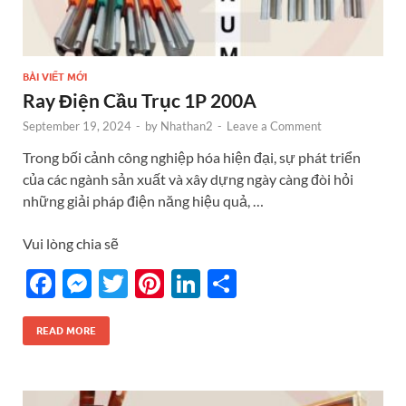
BÀI VIẾT MỚI
Ray Điện Cầu Trục 1P 200A
September 19, 2024
-
by
Nhathan2
-
Leave a Comment
Trong bối cảnh công nghiệp hóa hiện đại, sự phát triển
của các ngành sản xuất và xây dựng ngày càng đòi hỏi
những giải pháp điện năng hiệu quả, …
Vui lòng chia sẽ
F
M
T
Pi
Li
S
ac
es
w
nt
n
h
e
se
itt
er
k
ar
READ MORE
b
n
er
es
e
e
o
g
t
dI