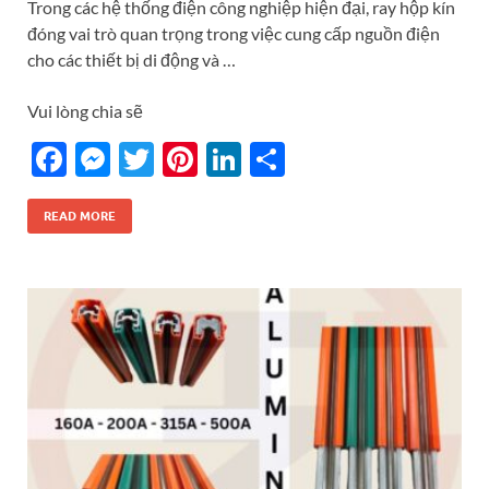
Trong các hệ thống điện công nghiệp hiện đại, ray hộp kín
đóng vai trò quan trọng trong việc cung cấp nguồn điện
cho các thiết bị di động và …
Vui lòng chia sẽ
F
M
T
Pi
Li
S
ac
es
w
nt
n
h
e
se
itt
er
k
ar
READ MORE
b
n
er
es
e
e
o
g
t
dI
o
er
n
k