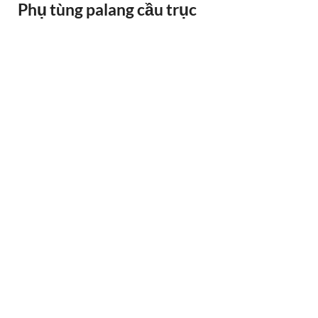
Phụ tùng palang cầu trục
LÁ BỐ THẮNG PALANG 30 TẤN