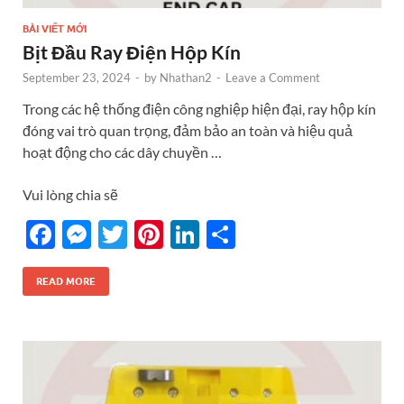
BÀI VIẾT MỚI
Bịt Đầu Ray Điện Hộp Kín
September 23, 2024
-
by
Nhathan2
-
Leave a Comment
Trong các hệ thống điện công nghiệp hiện đại, ray hộp kín
đóng vai trò quan trọng, đảm bảo an toàn và hiệu quả
hoạt động cho các dây chuyền …
Vui lòng chia sẽ
F
M
T
Pi
Li
S
ac
es
w
nt
n
h
e
se
itt
er
k
ar
READ MORE
b
n
er
es
e
e
o
g
t
dI
o
er
n