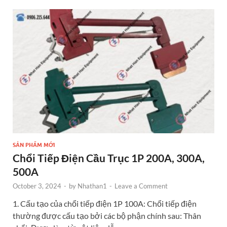
o
g
t
dI
o
er
n
k
SẢN PHẨM MỚI
Chổi Tiếp Điện Cầu Trục 1P 200A, 300A,
500A
October 3, 2024
-
by
Nhathan1
-
Leave a Comment
1. Cấu tạo của chổi tiếp điện 1P 100A: Chổi tiếp điện
thường được cấu tạo bởi các bộ phận chính sau: Thân