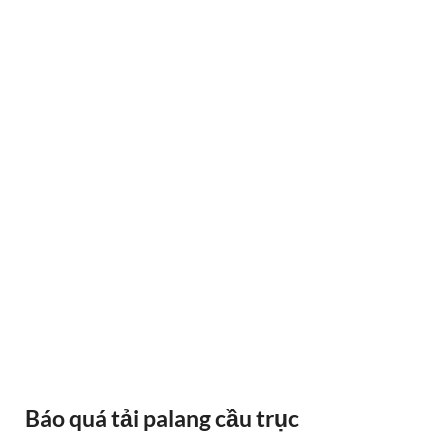
BÁNH XE CẦU TRỤC GỐI DỠ VAI BÒ
Báo quá tải palang cầu trục