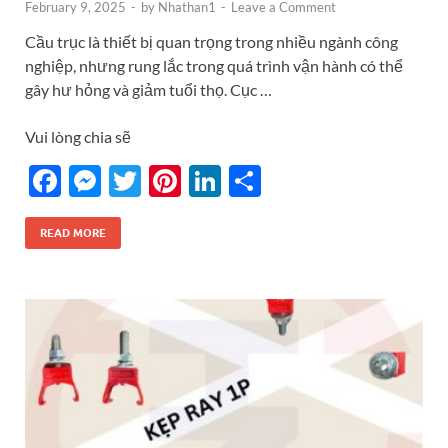
February 9, 2025
-
by
Nhathan1
-
Leave a Comment
Cầu trục là thiết bị quan trọng trong nhiều ngành công
nghiệp, nhưng rung lắc trong quá trình vận hành có thể
gây hư hỏng và giảm tuổi thọ. Cục …
Vui lòng chia sẽ
F
M
T
Pi
Li
S
ac
es
w
nt
n
h
e
se
itt
er
k
ar
READ MORE
b
n
er
es
e
e
o
g
t
dI
o
er
n
k