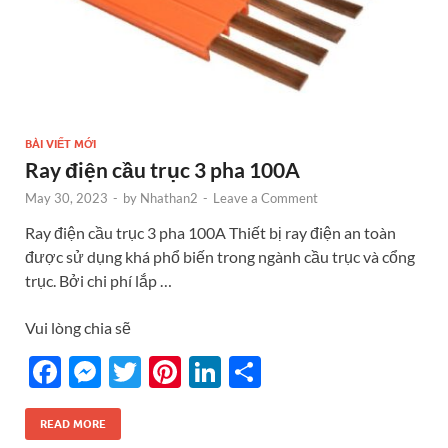
BÀI VIẾT MỚI
Ray điện cầu trục 3 pha 100A
May 30, 2023
-
by
Nhathan2
-
Leave a Comment
Ray điện cầu trục 3 pha 100A Thiết bị ray điện an toàn
được sử dụng khá phổ biến trong ngành cầu trục và cổng
trục. Bởi chi phí lắp …
Vui lòng chia sẽ
F
M
T
Pi
Li
S
ac
es
w
nt
n
h
e
se
itt
er
k
ar
READ MORE