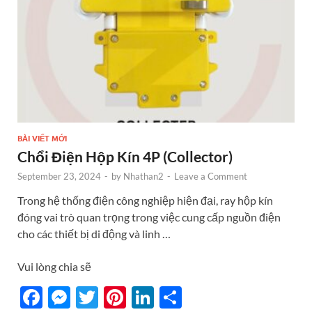
k
BÀI VIẾT MỚI
Chổi Điện Hộp Kín 4P (Collector)
September 23, 2024
-
by
Nhathan2
-
Leave a Comment
Trong hệ thống điện công nghiệp hiện đại, ray hộp kín
đóng vai trò quan trọng trong việc cung cấp nguồn điện
cho các thiết bị di động và linh …
Vui lòng chia sẽ
F
M
T
Pi
Li
S