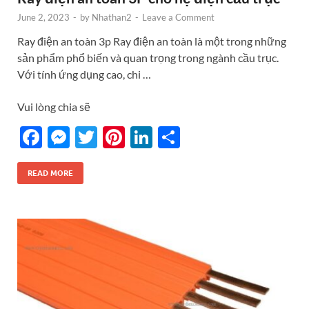
June 2, 2023
-
by
Nhathan2
-
Leave a Comment
Ray điện an toàn 3p Ray điện an toàn là một trong những
sản phẩm phổ biến và quan trọng trong ngành cầu trục.
Với tính ứng dụng cao, chi …
Vui lòng chia sẽ
F
M
T
Pi
Li
S
ac
es
w
nt
n
h
e
se
itt
er
k
ar
READ MORE
b
n
er
es
e
e
o
g
t
dI
o
er
n
k