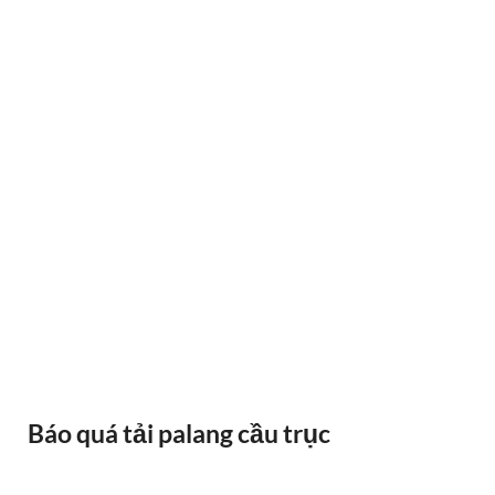
BÁNH XE CẦU TRỤC GỐI DỠ VAI BÒ
Báo quá tải palang cầu trục