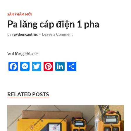
SẢN PHẨM MỚI
Pa lăng cáp điện 1 pha
by
raydiencautruc
-
Leave a Comment
Vui lòng chia sẽ
F
M
T
Pi
Li
S
ac
es
w
nt
n
h
e
se
itt
er
k
ar
b
n
er
es
e
e
RELATED POSTS
o
g
t
dI
o
er
n
k