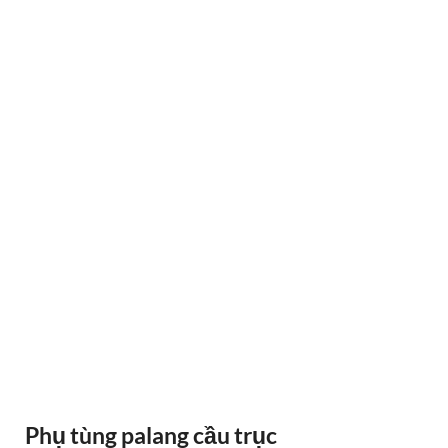
RAY ĐIỆN 1P 315A 500A
Phụ tùng palang cầu trục