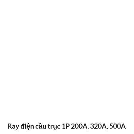
ĐIỀU KHIỂN TỪ XA F24-12D
Ray điện cầu trục 1P 200A, 320A, 500A