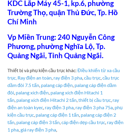
KDC Lắp Máy 45-1, kp.6, phường
Trường Thọ, quận Thủ Đức, Tp. Hồ
Chí Minh
Vp Miền Trung: 240 Nguyễn Công
Phương, phường Nghĩa Lộ, Tp.
Quảng Ngãi, Tỉnh Quảng Ngãi.
Thiết bị và phụ kiện cầu trục khác:
Điều khiển từ xa cầu
trục,
Ray điện an toàn
,
ray điện 3 pha
,
cầu trục
,
cầu trục
dầm đôi 7.5 tấn
,
palang cáp điện
,
palang cáp điện dầm
đôi
,
palang xích điện
,
palang xích điện Hitachi 1
tấn
,
palang xích điện Hitachi 2 tấn
,
thiết bị cầu trục
,
ray
điện an toàn kyec
,
ray điện 3 pha
,
ray điện 3 pha 75a
,
phụ
kiện cầu trục
,
palang cáp điện 1 tấn
,
palang cáp điện 2
tấn
,
palang cáp điện 3 tấn
,
cáp điện dẹp cầu trục
,
ray điện
1 pha
,
giá ray điện 3 pha
,