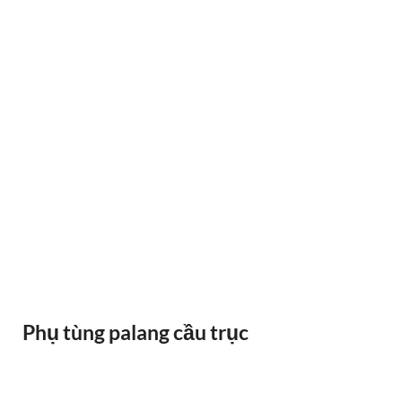
RAY ĐIỆN 1P 315A 500A
Phụ tùng palang cầu trục