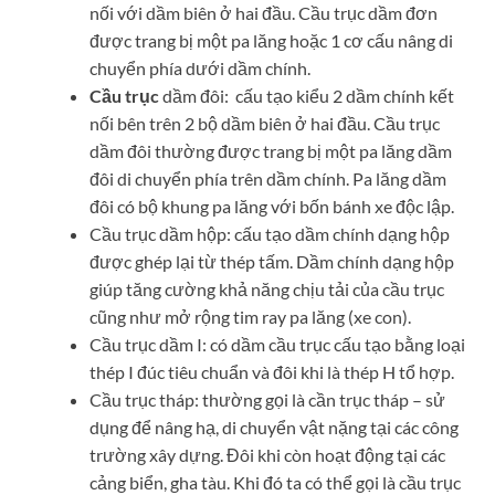
nối với dầm biên ở hai đầu. Cầu trục dầm đơn
được trang bị một pa lăng hoặc 1 cơ cấu nâng di
chuyển phía dưới dầm chính.
Cầu trục
dầm đôi:
cấu tạo kiểu 2 dầm chính kết
nối bên trên 2 bộ dầm biên ở hai đầu. Cầu trục
dầm đôi thường được trang bị một pa lăng dầm
đôi di chuyển phía trên dầm chính. Pa lăng dầm
đôi có bộ khung pa lăng với bốn bánh xe độc lập.
Cầu trục dầm hộp: cấu tạo dầm chính dạng hộp
được ghép lại từ thép tấm. Dầm chính dạng hộp
giúp tăng cường khả năng chịu tải của cầu trục
cũng như mở rộng tim ray pa lăng (xe con).
Cầu trục dầm I: có dầm cầu trục cấu tạo bằng loại
thép I đúc tiêu chuẩn và đôi khi là thép H tổ hợp.
Cầu trục tháp: thường gọi là cần trục tháp – sử
dụng để nâng hạ, di chuyển vật nặng tại các công
trường xây dựng. Đôi khi còn hoạt động tại các
cảng biển, gha tàu. Khi đó ta có thể gọi là cầu trục