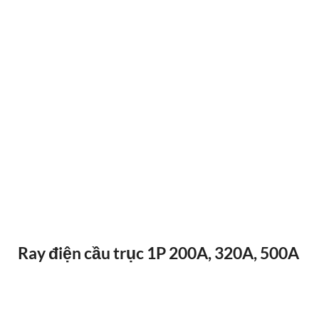
ĐIỀU KHIỂN TỪ XA F24-12D
Ray điện cầu trục 1P 200A, 320A, 500A