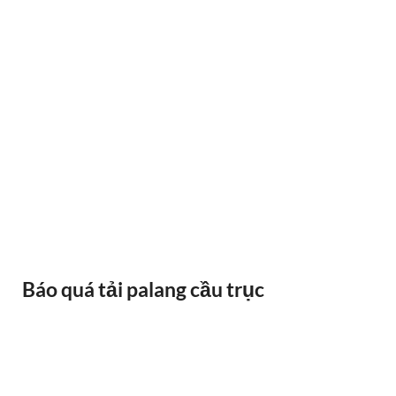
BÁNH XE CẦU TRỤC GỐI DỠ VAI BÒ
Báo quá tải palang cầu trục