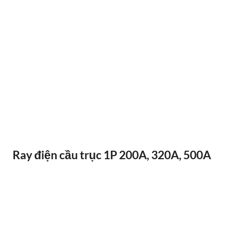
ĐIỀU KHIỂN TỪ XA F24-12D
Ray điện cầu trục 1P 200A, 320A, 500A