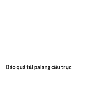
BÁNH XE CẦU TRỤC GỐI DỠ VAI BÒ
Báo quá tải palang cầu trục