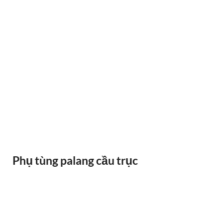
RAY ĐIỆN 1P 315A 500A
Phụ tùng palang cầu trục