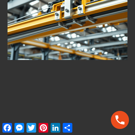
Facebook
Messenger
Twitter
Pinterest
LinkedIn
Share