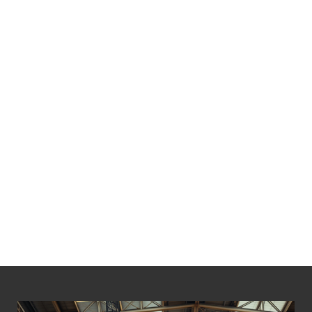
LÁ BỐ THẮNG PALANG 30 TẤN