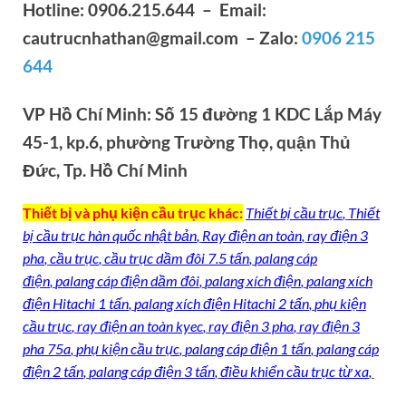
Hotline: 0906.215.644 – Email:
cautrucnhathan@gmail.com – Zalo:
0906 215
644
VP Hồ Chí Minh: Số 15 đường 1 KDC Lắp Máy
45-1, kp.6, phường Trường Thọ, quận Thủ
Đức, Tp. Hồ Chí Minh
Thiết bị và phụ kiện cầu trục khác:
Thiết bị cầu trục
,
Thiết
bị cầu trục hàn quốc nhật bản
,
Ray điện an toàn
,
ray điện 3
pha
,
cầu trục
,
cầu trục dầm đôi 7.5 tấn
,
palang cáp
điện
,
palang cáp điện dầm đôi
,
palang xích điện
,
palang xích
điện Hitachi 1 tấn
,
palang xích điện Hitachi 2 tấn
,
phụ kiện
cầu trục
,
ray điện an toàn kyec
,
ray điện 3 pha
,
ray điện 3
pha 75a
,
phụ kiện cầu trục
,
palang cáp điện 1 tấn
,
palang cáp
điện 2 tấn
,
palang cáp điện 3 tấn
,
điều khiển cầu trục từ xa
,