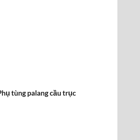
RAY ĐIỆN 1P 315A 500A
Phụ tùng palang cầu trục
BỐ THẮN