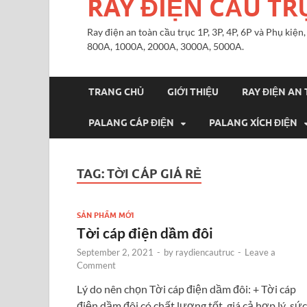
RAY ĐIỆN CẦU TR
Ray điện an toàn cầu trục 1P, 3P, 4P, 6P và Phụ kiệ
800A, 1000A, 2000A, 3000A, 5000A.
TRANG CHỦ
GIỚI THIỆU
RAY ĐIỆN AN
PALANG CÁP ĐIỆN
PALANG XÍCH ĐIỆN
TAG:
TỜI CÁP GIÁ RẺ
SẢN PHẨM MỚI
Tời cáp điện dầm đôi
September 2, 2021
-
by
raydiencautruc
-
Leave a
Comment
Lý do nên chọn Tời cáp điện dầm đôi: + Tời cáp
điện dầm đôi có chất lượng tốt, giá cả hợp lý, sức