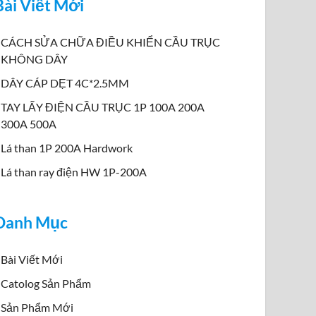
Bài Viết Mới
CÁCH SỬA CHỮA ĐIỀU KHIỂN CẦU TRỤC
KHÔNG DÂY
DÂY CÁP DẸT 4C*2.5MM
TAY LẤY ĐIỆN CẦU TRỤC 1P 100A 200A
300A 500A
Lá than 1P 200A Hardwork
Lá than ray điện HW 1P-200A
Danh Mục
Bài Viết Mới
Catolog Sản Phẩm
Sản Phẩm Mới