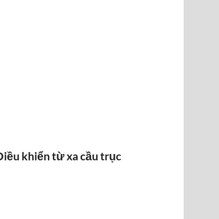
BÁO QUÁ TẢI BANDO
Điều khiển từ xa cầu trục
ĐIỀU KHI