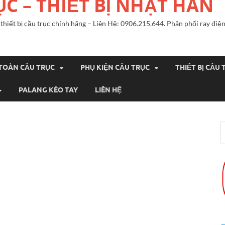
ỤC – THIẾT BỊ NHẬT HÀN
n, thiết bị cầu trục chính hãng – Liên Hệ: 0906.215.644. Phân phối ray đ
 TOÀN CẦU TRỤC
PHỤ KIỆN CẦU TRỤC
THIẾT BỊ CẦU 
PALANG KÉO TAY
LIÊN HỆ