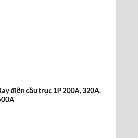
ĐIỀU KHIỂN TỪ XA F24-12D
Ray điện cầu trục 1P 200A, 320A,
500A
RAY ĐIỆN