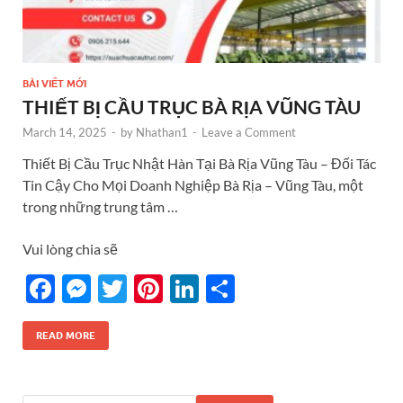
BÀI VIẾT MỚI
THIẾT BỊ CẦU TRỤC BÀ RỊA VŨNG TÀU
March 14, 2025
-
by
Nhathan1
-
Leave a Comment
Thiết Bị Cầu Trục Nhật Hàn Tại Bà Rịa Vũng Tàu – Đối Tác
Tin Cậy Cho Mọi Doanh Nghiệp Bà Rịa – Vũng Tàu, một
trong những trung tâm …
Vui lòng chia sẽ
F
M
T
Pi
Li
S
ac
es
w
nt
n
h
e
se
itt
er
k
ar
READ MORE
b
n
er
es
e
e