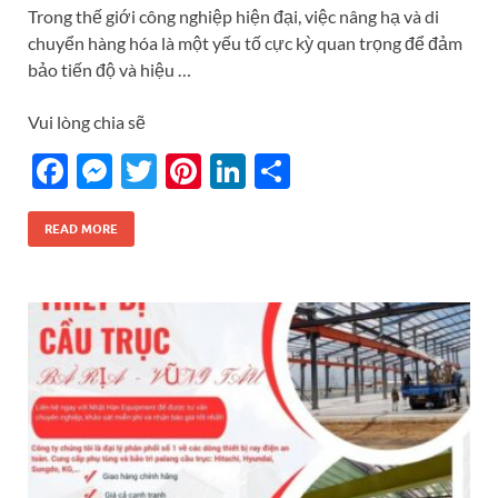
Trong thế giới công nghiệp hiện đại, việc nâng hạ và di
chuyển hàng hóa là một yếu tố cực kỳ quan trọng để đảm
bảo tiến độ và hiệu …
Vui lòng chia sẽ
F
M
T
Pi
Li
S
ac
es
w
nt
n
h
e
se
itt
er
k
ar
READ MORE
b
n
er
es
e
e
o
g
t
dI
o
er
n
k