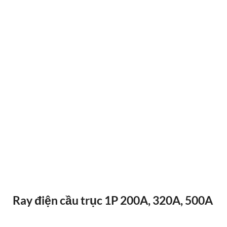
ĐIỀU KHIỂN TỪ XA F24-12D
Ray điện cầu trục 1P 200A, 320A, 500A