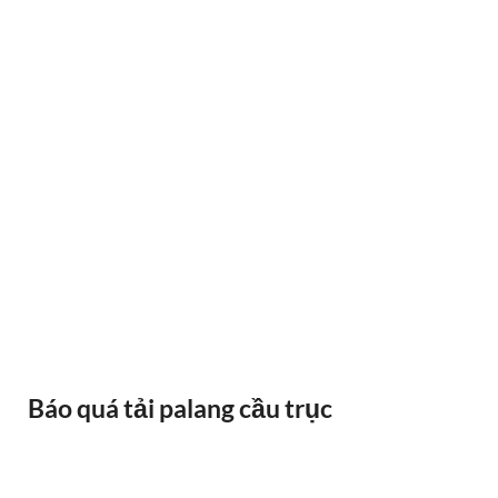
BÁNH XE CẦU TRỤC GỐI DỠ VAI BÒ
Báo quá tải palang cầu trục