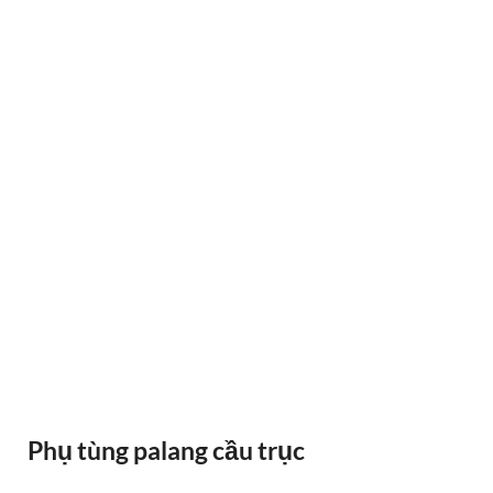
RAY ĐIỆN 1P 315A 500A
Phụ tùng palang cầu trục