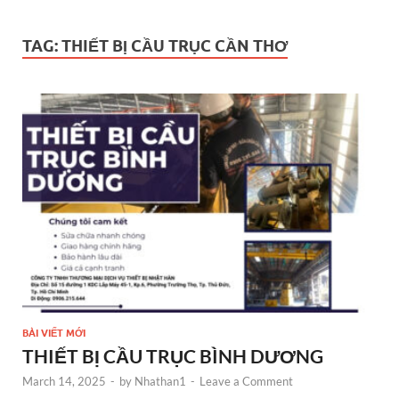
TAG:
THIẾT BỊ CẦU TRỤC CẦN THƠ
BÀI VIẾT MỚI
THIẾT BỊ CẦU TRỤC BÌNH DƯƠNG
March 14, 2025
-
by
Nhathan1
-
Leave a Comment