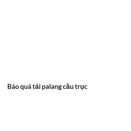
BÁNH XE CẦU TRỤC GỐI DỠ VAI BÒ
Báo quá tải palang cầu trục