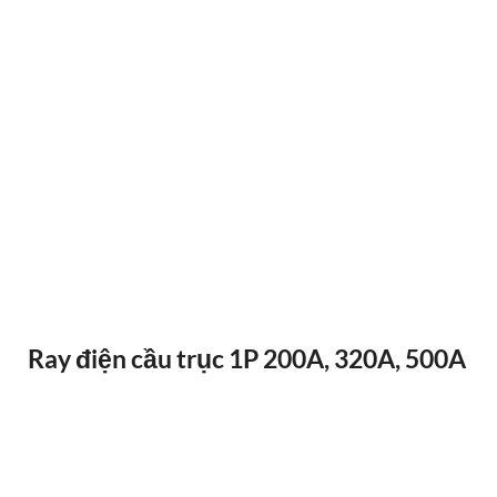
ĐIỀU KHIỂN TỪ XA F24-12D
Ray điện cầu trục 1P 200A, 320A, 500A