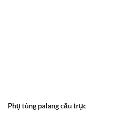
RAY ĐIỆN 1P 315A 500A
Phụ tùng palang cầu trục