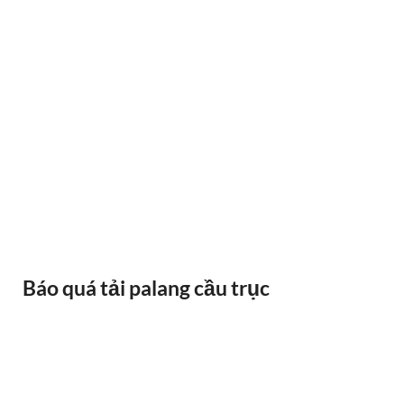
BÁNH XE CẦU TRỤC GỐI DỠ VAI BÒ
Báo quá tải palang cầu trục