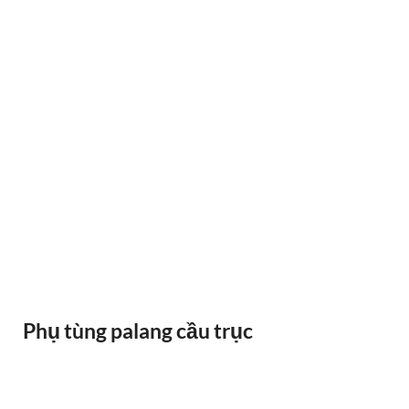
RAY ĐIỆN 1P 315A 500A
Phụ tùng palang cầu trục