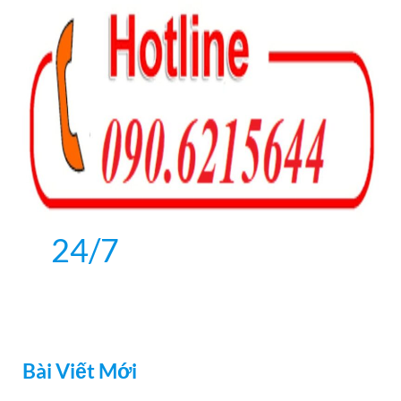
k
24/7
Bài Viết Mới