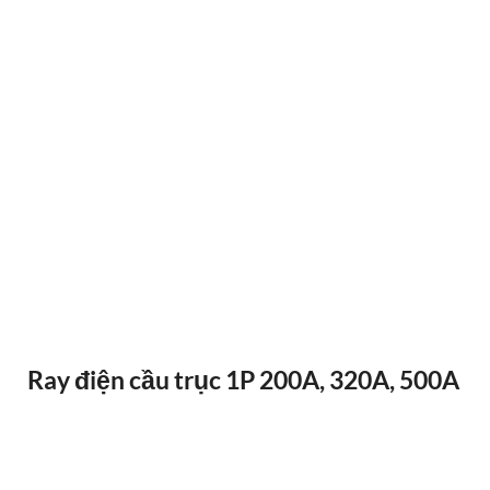
ĐIỀU KHIỂN TỪ XA F24-12D
Ray điện cầu trục 1P 200A, 320A, 500A