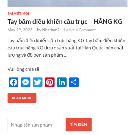
BÀI VIẾT MỚI
Tay bấm điều khiển cầu trục – HÃNG KG
May 29, 2023
-
by
Nhathan2
-
Leave a Comment
Tay bấm điều khiển cầu trục hãng KG Tay bấm điều khiển
cầu trục hãng KG được sản xuất tại Hàn Quốc; nên chất
lượng và độ bền sản phẩm …
Vui lòng chia sẽ
F
M
T
Pi
Li
S
ac
es
w
nt
n
h
e
se
itt
er
k
ar
READ MORE
b
n
er
es
e
e
o
g
t
dI
TÌM KIẾM
o
er
n