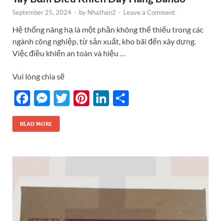
September 25, 2024
-
by
Nhathan2
-
Leave a Comment
Hệ thống nâng hạ là một phần không thể thiếu trong các
ngành công nghiệp, từ sản xuất, kho bãi đến xây dựng.
Việc điều khiển an toàn và hiệu …
Vui lòng chia sẽ
F
M
T
Pi
Li
S
ac
es
w
nt
n
h
e
se
itt
er
k
ar
READ MORE
b
n
er
es
e
e
o
g
t
dI
o
er
n
k