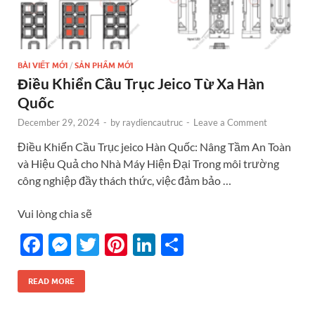
BÀI VIẾT MỚI
/
SẢN PHẨM MỚI
Điều Khiển Cầu Trục Jeico Từ Xa Hàn
Quốc
December 29, 2024
-
by
raydiencautruc
-
Leave a Comment
Điều Khiển Cầu Trục jeico Hàn Quốc: Nâng Tầm An Toàn
và Hiệu Quả cho Nhà Máy Hiện Đại Trong môi trường
công nghiệp đầy thách thức, việc đảm bảo …
Vui lòng chia sẽ
F
M
T
Pi
Li
S
ac
es
w
nt
n
h
e
se
itt
er
k
ar
READ MORE
b
n
er
es
e
e