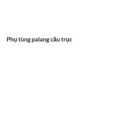
RAY ĐIỆN 1P 315A 500A
Phụ tùng palang cầu trục