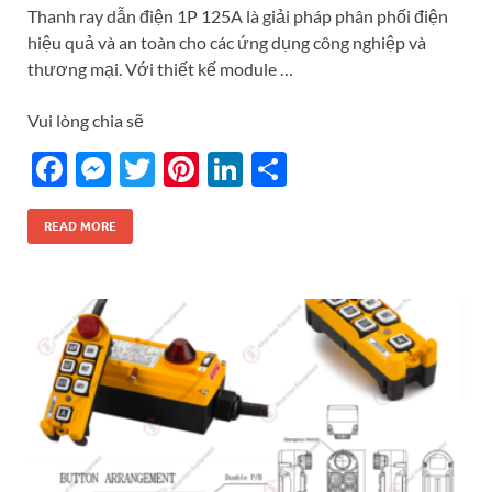
Thanh ray dẫn điện 1P 125A là giải pháp phân phối điện
hiệu quả và an toàn cho các ứng dụng công nghiệp và
thương mại. Với thiết kế module …
Vui lòng chia sẽ
F
M
T
Pi
Li
S
ac
es
w
nt
n
h
e
se
itt
er
k
ar
READ MORE
b
n
er
es
e
e
o
g
t
dI
o
er
n
k