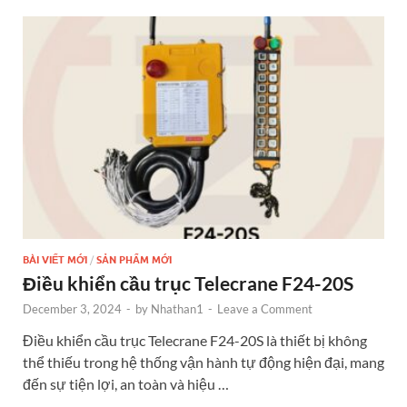
o
g
t
dI
o
er
n
k
BÀI VIẾT MỚI
/
SẢN PHẨM MỚI
Điều khiển cầu trục Telecrane F24-20S
December 3, 2024
-
by
Nhathan1
-
Leave a Comment
Điều khiển cầu trục Telecrane F24-20S là thiết bị không
thể thiếu trong hệ thống vận hành tự động hiện đại, mang
đến sự tiện lợi, an toàn và hiệu …