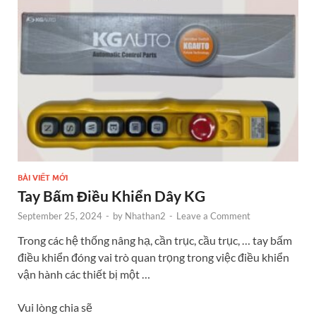
o
er
n
k
BÀI VIẾT MỚI
Tay Bấm Điều Khiển Dây KG
September 25, 2024
-
by
Nhathan2
-
Leave a Comment
Trong các hệ thống nâng hạ, cần trục, cầu trục, … tay bấm
điều khiển đóng vai trò quan trọng trong việc điều khiển
vận hành các thiết bị một …
Vui lòng chia sẽ