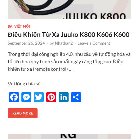
BÀI VIẾT MỚI
Điều Khiển Từ Xa Juuko K800 K606 K600
September 26, 2024
-
by
Nhathan2
-
Leave a Comment
Trong thời đại công nghiệp 4.0, nhu cầu về tự động hóa và
tối ưu hóa quy trình sản xuất ngày càng tăng cao. Điều
khiển từ xa (remote control) …
Vui lòng chia sẽ
F
M
T
Pi
Li
S
ac
es
w
nt
n
h
e
se
itt
er
k
ar
READ MORE
b
n
er
es
e
e
o
g
t
dI