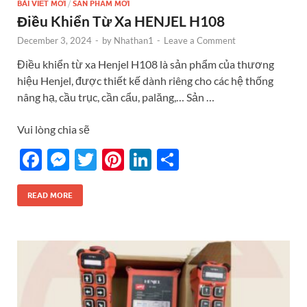
BÀI VIẾT MỚI
/
SẢN PHẨM MỚI
Điều Khiển Từ Xa HENJEL H108
December 3, 2024
-
by
Nhathan1
-
Leave a Comment
Điều khiển từ xa Henjel H108 là sản phẩm của thương
hiệu Henjel, được thiết kế dành riêng cho các hệ thống
nâng hạ, cầu trục, cần cẩu, palăng,… Sản …
Vui lòng chia sẽ
F
M
T
Pi
Li
S
ac
es
w
nt
n
h
e
se
itt
er
k
ar
READ MORE
b
n
er
es
e
e
o
g
t
dI
o
er
n
k