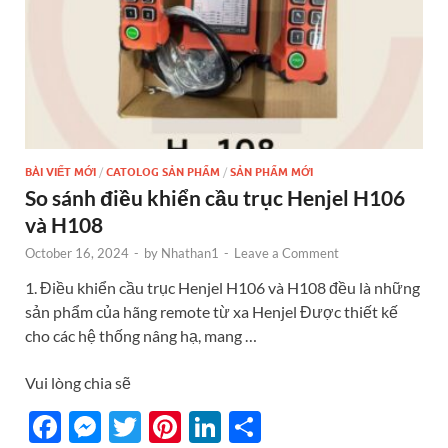
BÀI VIẾT MỚI
/
CATOLOG SẢN PHẨM
/
SẢN PHẨM MỚI
So sánh điều khiển cầu trục Henjel H106
và H108
October 16, 2024
-
by
Nhathan1
-
Leave a Comment
1. Điều khiển cầu trục Henjel H106 và H108 đều là những
sản phẩm của hãng remote từ xa Henjel Được thiết kế
cho các hệ thống nâng hạ, mang …
Vui lòng chia sẽ
F
M
T
Pi
Li
S