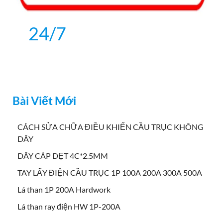
24/7
Bài Viết Mới
CÁCH SỬA CHỮA ĐIỀU KHIỂN CẦU TRỤC KHÔNG
DÂY
DÂY CÁP DẸT 4C*2.5MM
TAY LẤY ĐIỆN CẦU TRỤC 1P 100A 200A 300A 500A
Lá than 1P 200A Hardwork
Lá than ray điện HW 1P-200A