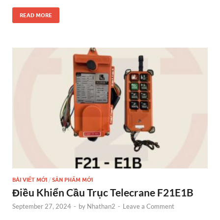
ac
es
w
nt
n
h
e
se
itt
er
k
ar
READ MORE
b
n
er
es
e
e
o
g
t
dI
o
er
n
k
BÀI VIẾT MỚI
/
SẢN PHẨM MỚI
Điều Khiển Cầu Trục Telecrane F21E1B
September 27, 2024
-
by
Nhathan2
-
Leave a Comment