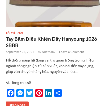
BÀI VIẾT MỚI
Tay Bấm Điều Khiển Dây Hanyoung 1026
SBBB
September 25, 2024
-
by
Nhathan2
-
Leave a Comment
Hệ thống nâng hạ đóng vai trò quan trọng trong nhiều
ngành công nghiệp, từ sản xuất, kho bãi đến xây dựng,
giúp vận chuyển hàng hóa, nguyên vật liệu …
Vui lòng chia sẽ
F
M
T
Pi
Li
S
ac
es
w
nt
n
h
READ MORE