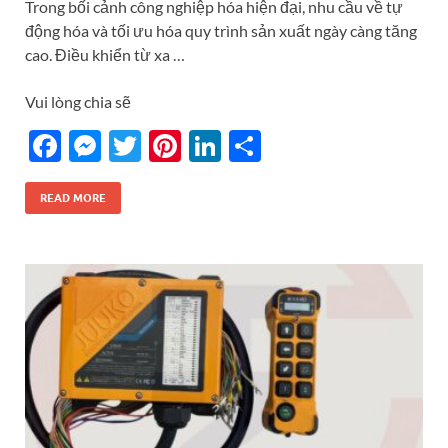
Trong bối cảnh công nghiệp hóa hiện đại, nhu cầu về tự
động hóa và tối ưu hóa quy trình sản xuất ngày càng tăng
cao. Điều khiển từ xa …
Vui lòng chia sẽ
F
M
T
Pi
Li
S
ac
es
w
nt
n
h
e
se
itt
er
k
ar
READ MORE
b
n
er
es
e
e
o
g
t
dI
o
er
n
k