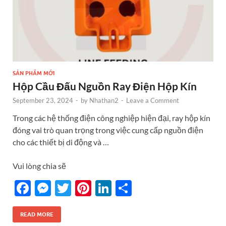
SẢN PHẨM MỚI
Hộp Cầu Đấu Nguồn Ray Điện Hộp Kín
September 23, 2024
-
by
Nhathan2
-
Leave a Comment
Trong các hệ thống điện công nghiệp hiện đại, ray hộp kín
đóng vai trò quan trọng trong việc cung cấp nguồn điện
cho các thiết bị di động và …
Vui lòng chia sẽ
F
M
T
Pi
Li
S
ac
es
w
nt
n
h
e
se
itt
er
k
ar
READ MORE