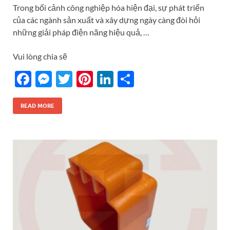
Trong bối cảnh công nghiệp hóa hiện đại, sự phát triển
của các ngành sản xuất và xây dựng ngày càng đòi hỏi
những giải pháp điện năng hiệu quả, …
Vui lòng chia sẽ
F
M
T
Pi
Li
S
ac
es
w
nt
n
h
e
se
itt
er
k
ar
READ MORE
b
n
er
es
e
e
o
g
t
dI
o
er
n
k