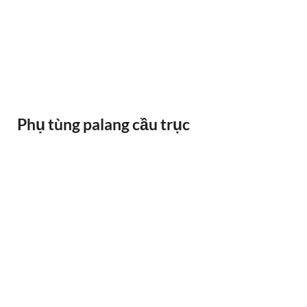
RAY ĐIỆN 1P 315A 500A
Phụ tùng palang cầu trục