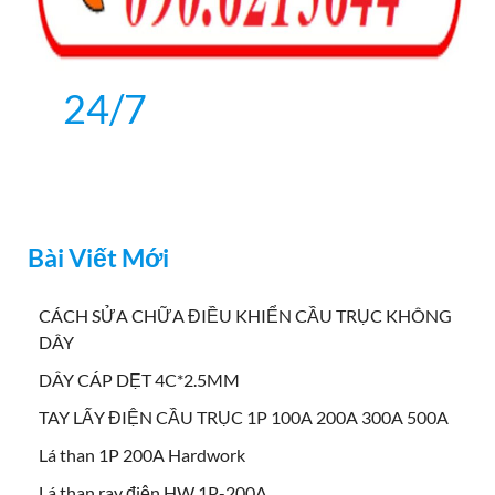
24/7
Bài Viết Mới
CÁCH SỬA CHỮA ĐIỀU KHIỂN CẦU TRỤC KHÔNG
DÂY
DÂY CÁP DẸT 4C*2.5MM
TAY LẤY ĐIỆN CẦU TRỤC 1P 100A 200A 300A 500A
Lá than 1P 200A Hardwork
Lá than ray điện HW 1P-200A