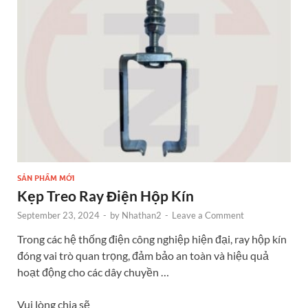
o
g
t
dI
o
er
n
k
SẢN PHẨM MỚI
Kẹp Treo Ray Điện Hộp Kín
September 23, 2024
-
by
Nhathan2
-
Leave a Comment
Trong các hệ thống điện công nghiệp hiện đại, ray hộp kín
đóng vai trò quan trọng, đảm bảo an toàn và hiệu quả
hoạt động cho các dây chuyền …
Vui lòng chia sẽ