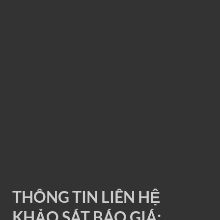
RAY ĐIỆN 1P 200A
THÔNG TIN LIÊN HỆ
KHẢO SÁT BÁO GIÁ: