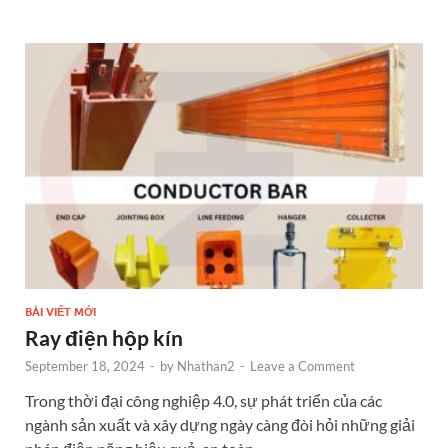
b
n
er
es
e
e
o
g
t
dI
o
er
n
k
BÀI VIẾT MỚI
Ray điện hộp kín
September 18, 2024
-
by
Nhathan2
-
Leave a Comment
Trong thời đại công nghiệp 4.0, sự phát triển của các
ngành sản xuất và xây dựng ngày càng đòi hỏi những giải