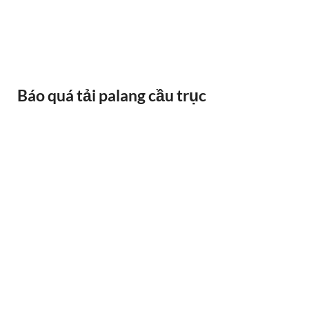
BÁNH XE CẦU TRỤC GỐI DỠ VAI BÒ
Báo quá tải palang cầu trục