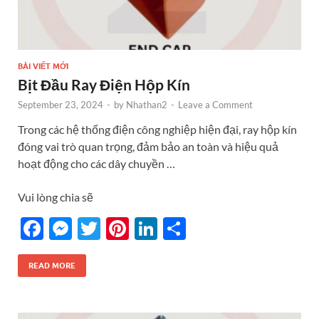
BÀI VIẾT MỚI
Bịt Đầu Ray Điện Hộp Kín
September 23, 2024
-
by
Nhathan2
-
Leave a Comment
Trong các hệ thống điện công nghiệp hiện đại, ray hộp kín
đóng vai trò quan trọng, đảm bảo an toàn và hiệu quả
hoạt động cho các dây chuyền …
Vui lòng chia sẽ
F
M
T
Pi
Li
S
ac
es
w
nt
n
h
e
se
itt
er
k
ar
READ MORE
b
n
er
es
e
e