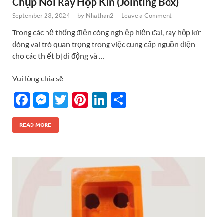
Chụp Nối Ray Hộp Kín (Jointing Box)
September 23, 2024
-
by
Nhathan2
-
Leave a Comment
Trong các hệ thống điện công nghiệp hiện đại, ray hộp kín
đóng vai trò quan trọng trong việc cung cấp nguồn điện
cho các thiết bị di động và …
Vui lòng chia sẽ
F
M
T
Pi
Li
S
ac
es
w
nt
n
h
e
se
itt
er
k
ar
READ MORE
b
n
er
es
e
e
o
g
t
dI
o
er
n
k