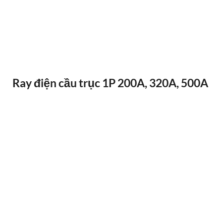
ĐIỀU KHIỂN TỪ XA F24-12D
Ray điện cầu trục 1P 200A, 320A, 500A