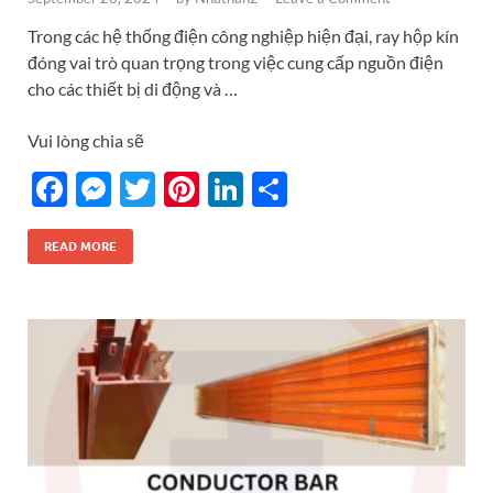
Trong các hệ thống điện công nghiệp hiện đại, ray hộp kín
đóng vai trò quan trọng trong việc cung cấp nguồn điện
cho các thiết bị di động và …
Vui lòng chia sẽ
F
M
T
Pi
Li
S
ac
es
w
nt
n
h
e
se
itt
er
k
ar
READ MORE
b
n
er
es
e
e
o
g
t
dI
o
er
n
k