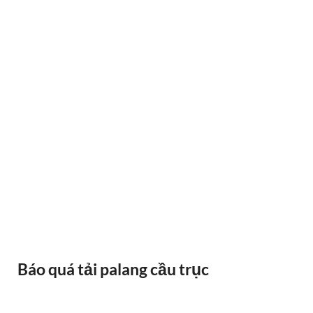
BÁNH XE CẦU TRỤC GỐI DỠ VAI BÒ
Báo quá tải palang cầu trục