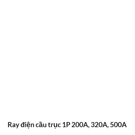
ĐIỀU KHIỂN TỪ XA F24-12D
Ray điện cầu trục 1P 200A, 320A, 500A