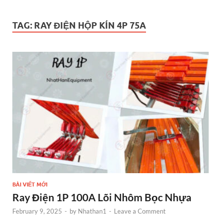
TAG:
RAY ĐIỆN HỘP KÍN 4P 75A
BÀI VIẾT MỚI
Ray Điện 1P 100A Lõi Nhôm Bọc Nhựa
February 9, 2025
-
by
Nhathan1
-
Leave a Comment