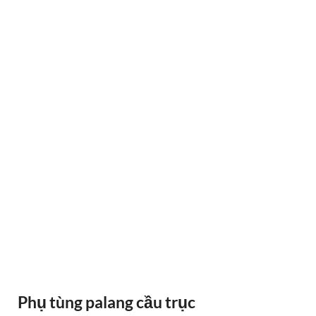
RAY ĐIỆN 1P 315A 500A
Phụ tùng palang cầu trục