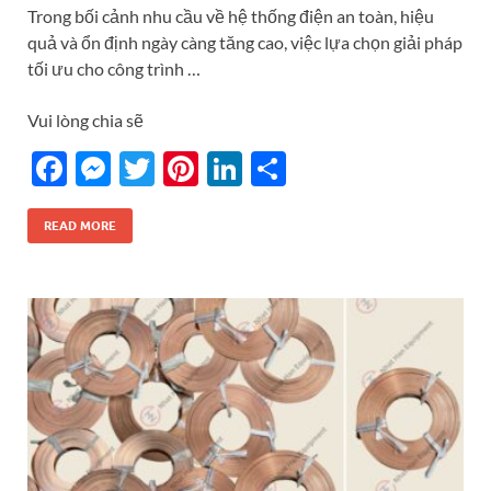
Trong bối cảnh nhu cầu về hệ thống điện an toàn, hiệu
quả và ổn định ngày càng tăng cao, việc lựa chọn giải pháp
tối ưu cho công trình …
Vui lòng chia sẽ
F
M
T
Pi
Li
S
ac
es
w
nt
n
h
e
se
itt
er
k
ar
READ MORE
b
n
er
es
e
e
o
g
t
dI
o
er
n
k