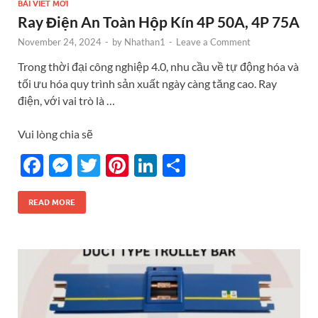
BÀI VIẾT MỚI
Ray Điện An Toàn Hộp Kín 4P 50A, 4P 75A
November 24, 2024
-
by
Nhathan1
-
Leave a Comment
Trong thời đại công nghiệp 4.0, nhu cầu về tự động hóa và
tối ưu hóa quy trình sản xuất ngày càng tăng cao. Ray
điện, với vai trò là …
Vui lòng chia sẽ
F
M
T
Pi
Li
S
ac
es
w
nt
n
h
e
se
itt
er
k
ar
READ MORE
b
n
er
es
e
e
o
g
t
dI
o
er
n
k