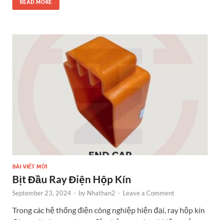
e
se
itt
er
k
ar
READ MORE
b
n
er
es
e
e
o
g
t
dI
o
er
n
k
BÀI VIẾT MỚI
Bịt Đầu Ray Điện Hộp Kín
September 23, 2024
-
by
Nhathan2
-
Leave a Comment
Trong các hệ thống điện công nghiệp hiện đại, ray hộp kín