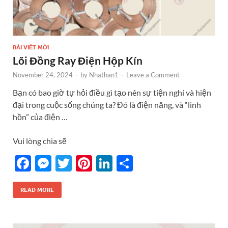
BÀI VIẾT MỚI
Lõi Đồng Ray Điện Hộp Kín
November 24, 2024
-
by
Nhathan1
-
Leave a Comment
Bạn có bao giờ tự hỏi điều gì tạo nên sự tiện nghi và hiện
đại trong cuộc sống chúng ta? Đó là điện năng, và “linh
hồn” của điện …
Vui lòng chia sẽ
F
M
T
Pi
Li
S
ac
es
w
nt
n
h
e
se
itt
er
k
ar
READ MORE
b
n
er
es
e
e