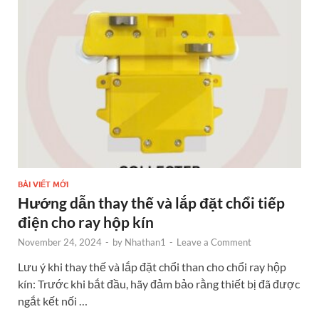
o
g
t
dI
o
er
n
k
BÀI VIẾT MỚI
Hướng dẫn thay thế và lắp đặt chổi tiếp
điện cho ray hộp kín
November 24, 2024
-
by
Nhathan1
-
Leave a Comment
Lưu ý khi thay thế và lắp đặt chổi than cho chổi ray hộp
kín: Trước khi bắt đầu, hãy đảm bảo rằng thiết bị đã được
ngắt kết nối …