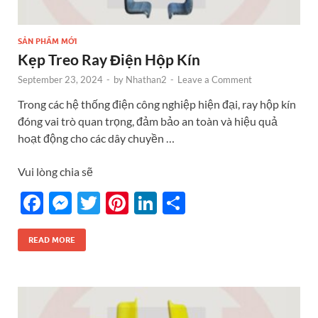
SẢN PHẨM MỚI
Kẹp Treo Ray Điện Hộp Kín
September 23, 2024
-
by
Nhathan2
-
Leave a Comment
Trong các hệ thống điện công nghiệp hiện đại, ray hộp kín
đóng vai trò quan trọng, đảm bảo an toàn và hiệu quả
hoạt động cho các dây chuyền …
Vui lòng chia sẽ
F
M
T
Pi
Li
S
ac
es
w
nt
n
h
e
se
itt
er
k
ar
READ MORE
b
n
er
es
e
e
o
g
t
dI
o
er
n