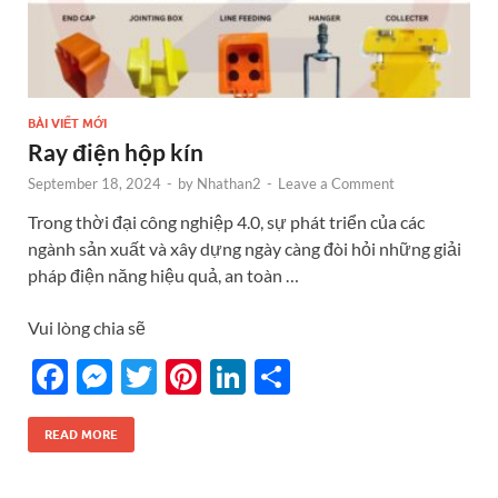
BÀI VIẾT MỚI
Ray điện hộp kín
September 18, 2024
-
by
Nhathan2
-
Leave a Comment
Trong thời đại công nghiệp 4.0, sự phát triển của các
ngành sản xuất và xây dựng ngày càng đòi hỏi những giải
pháp điện năng hiệu quả, an toàn …
Vui lòng chia sẽ
F
M
T
Pi
Li
S
ac
es
w
nt
n
h
e
se
itt
er
k
ar
READ MORE
b
n
er
es
e
e