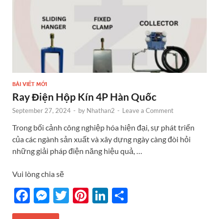
BÀI VIẾT MỚI
Ray Điện Hộp Kín 4P Hàn Quốc
September 27, 2024
-
by
Nhathan2
-
Leave a Comment
Trong bối cảnh công nghiệp hóa hiện đại, sự phát triển
của các ngành sản xuất và xây dựng ngày càng đòi hỏi
những giải pháp điện năng hiệu quả, …
Vui lòng chia sẽ
F
M
T
Pi
Li
S
ac
es
w
nt
n
h