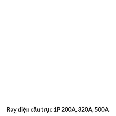
ĐIỀU KHIỂN TỪ XA F24-12D
Ray điện cầu trục 1P 200A, 320A, 500A