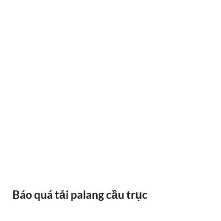
BÁNH XE CẦU TRỤC GỐI DỠ VAI BÒ
Báo quá tải palang cầu trục