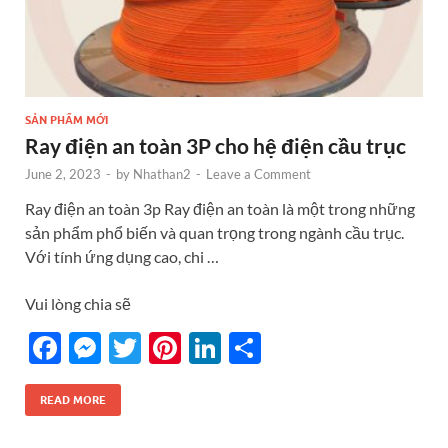
SẢN PHẨM MỚI
Ray điện an toàn 3P cho hệ điện cầu trục
June 2, 2023
-
by
Nhathan2
-
Leave a Comment
Ray điện an toàn 3p Ray điện an toàn là một trong những
sản phẩm phổ biến và quan trọng trong ngành cầu trục.
Với tính ứng dụng cao, chi …
Vui lòng chia sẽ
F
M
T
Pi
Li
S
ac
es
w
nt
n
h
e
se
itt
er
k
ar
READ MORE
b
n
er
es
e
e