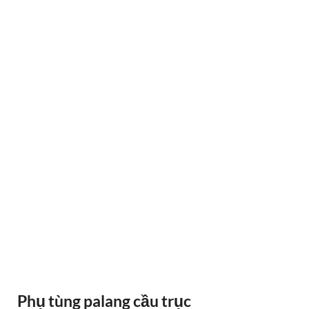
RAY ĐIỆN 1P 315A 500A
Phụ tùng palang cầu trục