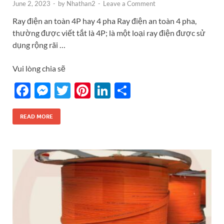
June 2, 2023
-
by
Nhathan2
-
Leave a Comment
Ray điện an toàn 4P hay 4 pha Ray điện an toàn 4 pha,
thường được viết tắt là 4P; là một loại ray điện được sử
dụng rộng rãi …
Vui lòng chia sẽ
F
M
T
Pi
Li
S
ac
es
w
nt
n
h
e
se
itt
er
k
ar
READ MORE
b
n
er
es
e
e
o
g
t
dI
o
er
n
k