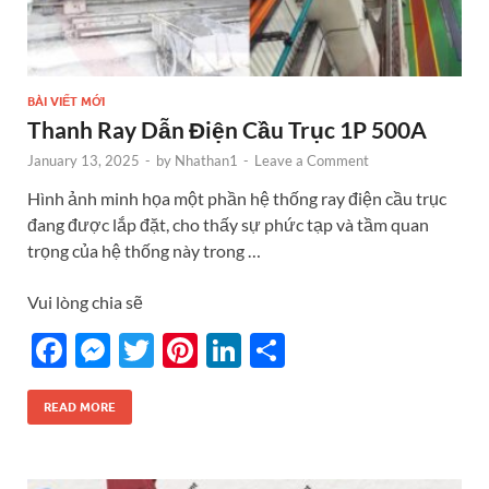
BÀI VIẾT MỚI
Thanh Ray Dẫn Điện Cầu Trục 1P 500A
January 13, 2025
-
by
Nhathan1
-
Leave a Comment
Hình ảnh minh họa một phần hệ thống ray điện cầu trục
đang được lắp đặt, cho thấy sự phức tạp và tầm quan
trọng của hệ thống này trong …
Vui lòng chia sẽ
F
M
T
Pi
Li
S
ac
es
w
nt
n
h
e
se
itt
er
k
ar
READ MORE
b
n
er
es
e
e