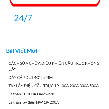
24/7
Bài Viết Mới
CÁCH SỬA CHỮA ĐIỀU KHIỂN CẦU TRỤC KHÔNG
DÂY
DÂY CÁP DẸT 4C*2.5MM
TAY LẤY ĐIỆN CẦU TRỤC 1P 100A 200A 300A 500A
Lá than 1P 200A Hardwork
Lá than ray điện HW 1P-200A