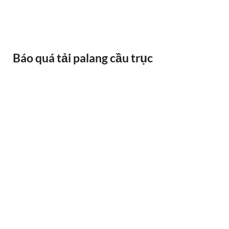
BÁNH XE CẦU TRỤC GỐI DỠ VAI BÒ
Báo quá tải palang cầu trục