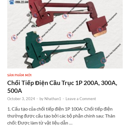
o
g
t
dI
o
er
n
k
SẢN PHẨM MỚI
Chổi Tiếp Điện Cầu Trục 1P 200A, 300A,
500A
October 3, 2024
-
by
Nhathan1
-
Leave a Comment
1. Cấu tạo của chổi tiếp điện 1P 100A: Chổi tiếp điện
thường được cấu tạo bởi các bộ phận chính sau: Thân
chổi: Được làm từ vật liệu dẫn …