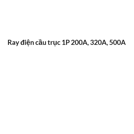
ĐIỀU KHIỂN TỪ XA F24-12D
Ray điện cầu trục 1P 200A, 320A, 500A