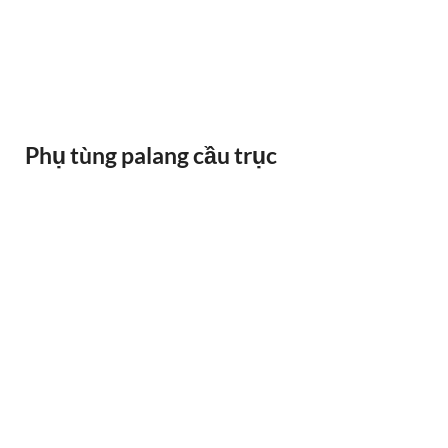
RAY ĐIỆN 1P 315A 500A
Phụ tùng palang cầu trục