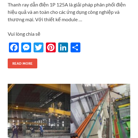
Thanh ray dẫn điện 1P 125A là giải pháp phân phối điện
hiệu quả và an toàn cho các ứng dụng công nghiệp và
thương mại. Với thiết kế module …
Vui lòng chia sẽ
F
M
T
Pi
Li
S
ac
es
w
nt
n
h
e
se
itt
er
k
ar
READ MORE
b
n
er
es
e
e
o
g
t
dI
o
er
n
k