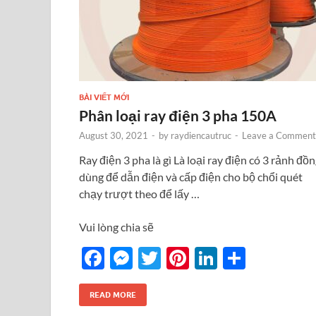
BÀI VIẾT MỚI
Phân loại ray điện 3 pha 150A
August 30, 2021
-
by
raydiencautruc
-
Leave a Comment
Ray điện 3 pha là gì Là loại ray điện có 3 rảnh đồn
dùng để dẫn điện và cấp điện cho bộ chổi quét
chạy trượt theo để lấy …
Vui lòng chia sẽ
F
M
T
Pi
Li
S
ac
es
w
nt
n
h
e
se
itt
er
k
ar
READ MORE