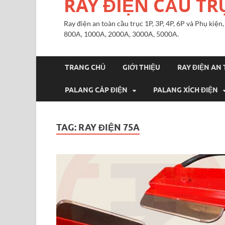
RAY ĐIỆN CẦU TR
Ray điện an toàn cầu trục 1P, 3P, 4P, 6P và Phụ kiệ
800A, 1000A, 2000A, 3000A, 5000A.
TRANG CHỦ
GIỚI THIỆU
RAY ĐIỆN AN
PALANG CÁP ĐIỆN
PALANG XÍCH ĐIỆN
TAG:
RAY ĐIỆN 75A