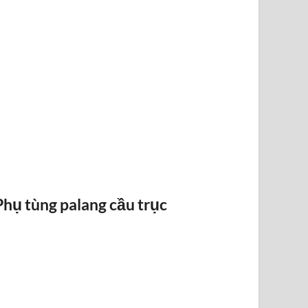
RAY ĐIỆN 1P 315A 500A
Phụ tùng palang cầu trục
BỐ THẮN