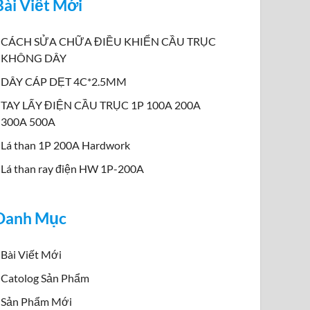
Bài Viết Mới
CÁCH SỬA CHỮA ĐIỀU KHIỂN CẦU TRỤC
KHÔNG DÂY
DÂY CÁP DẸT 4C*2.5MM
TAY LẤY ĐIỆN CẦU TRỤC 1P 100A 200A
300A 500A
Lá than 1P 200A Hardwork
Lá than ray điện HW 1P-200A
Danh Mục
Bài Viết Mới
Catolog Sản Phẩm
Sản Phẩm Mới