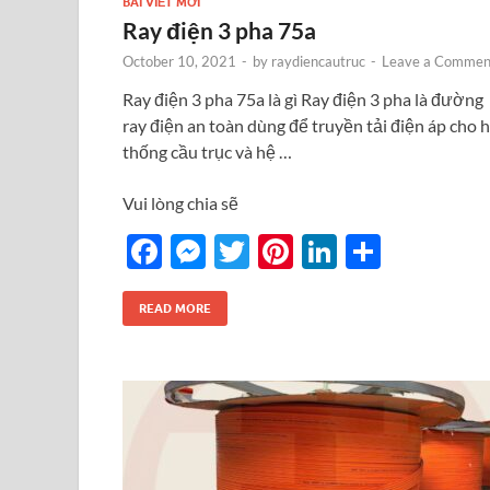
BÀI VIẾT MỚI
Ray điện 3 pha 75a
October 10, 2021
-
by
raydiencautruc
-
Leave a Commen
Ray điện 3 pha 75a là gì Ray điện 3 pha là đường
ray điện an toàn dùng để truyền tải điện áp cho 
thống cầu trục và hệ …
Vui lòng chia sẽ
F
M
T
Pi
Li
S
ac
es
w
nt
n
h
e
se
itt
er
k
ar
READ MORE
b
n
er
es
e
e
o
g
t
dI
o
er
n
k