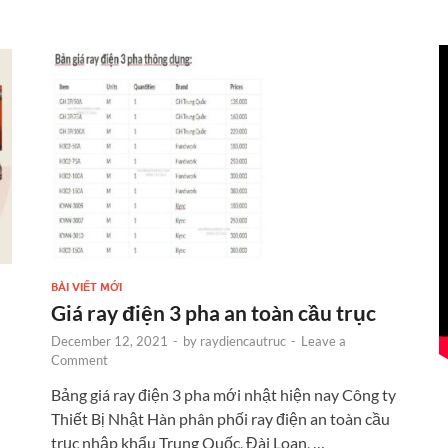
o
g
t
dI
o
er
n
k
BÀI VIẾT MỚI
Giá ray điện 3 pha an toàn cầu trục
December 12, 2021
-
by
raydiencautruc
-
Leave a
Comment
Bảng giá ray điện 3 pha mới nhật hiện nay Công ty
Thiết Bị Nhật Hàn phân phối ray điện an toàn cầu
trục nhập khẩu Trung Quốc, Đài Loan, …