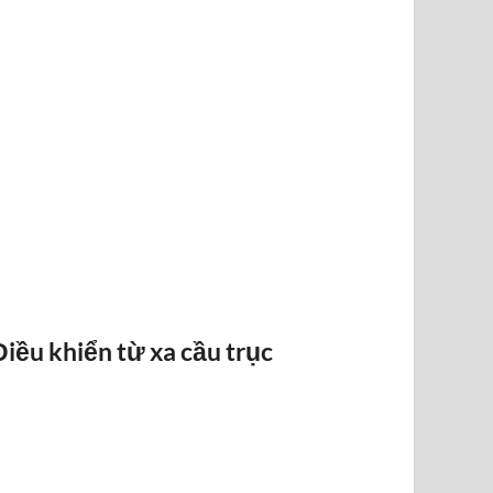
BÁO QUÁ TẢI BANDO
Điều khiển từ xa cầu trục
ĐIỀU KHI