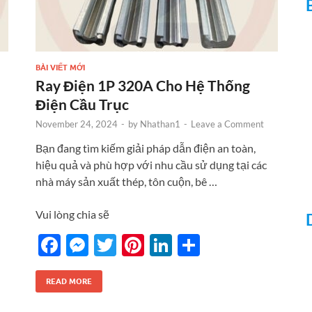
BÀI VIẾT MỚI
Ray Điện 1P 320A Cho Hệ Thống
Điện Cầu Trục
November 24, 2024
-
by
Nhathan1
-
Leave a Comment
Bạn đang tìm kiếm giải pháp dẫn điện an toàn,
hiệu quả và phù hợp với nhu cầu sử dụng tại các
nhà máy sản xuất thép, tôn cuộn, bê …
Vui lòng chia sẽ
F
M
T
Pi
Li
S
ac
es
w
nt
n
h
e
se
itt
er
k
ar
READ MORE
b
n
er
es
e
e