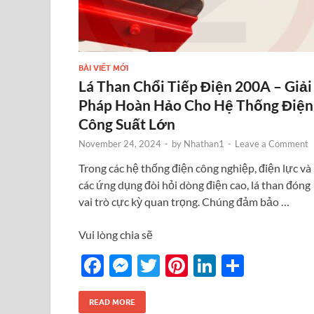
BÀI VIẾT MỚI
Lá Than Chổi Tiếp Điện 200A – Giải
Pháp Hoàn Hảo Cho Hệ Thống Điện
Công Suất Lớn
November 24, 2024
-
by
Nhathan1
-
Leave a Comment
Trong các hệ thống điện công nghiệp, điện lực và
các ứng dụng đòi hỏi dòng điện cao, lá than đóng
vai trò cực kỳ quan trọng. Chúng đảm bảo …
Vui lòng chia sẽ
F
M
T
Pi
Li
S
ac
es
w
nt
n
h
e
se
itt
er
k
ar
READ MORE