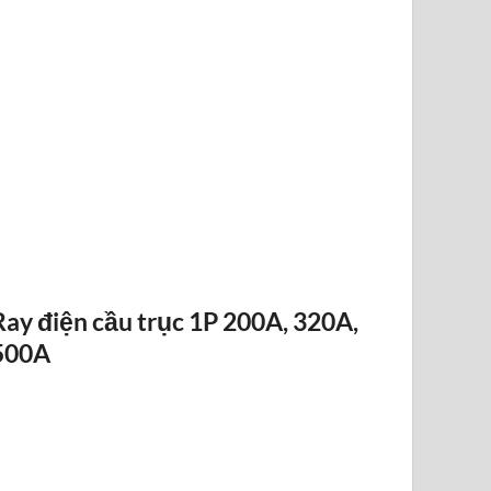
ĐIỀU KHIỂN TỪ XA F24-12D
Ray điện cầu trục 1P 200A, 320A,
500A
RAY ĐIỆN