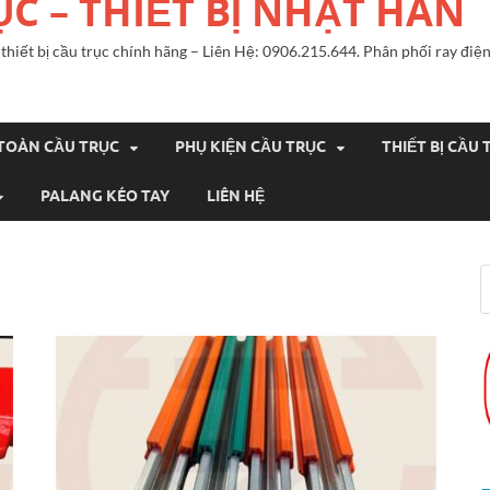
ỤC – THIẾT BỊ NHẬT HÀN
n, thiết bị cầu trục chính hãng – Liên Hệ: 0906.215.644. Phân phối ray đ
 TOÀN CẦU TRỤC
PHỤ KIỆN CẦU TRỤC
THIẾT BỊ CẦU 
PALANG KÉO TAY
LIÊN HỆ