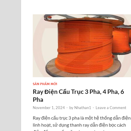
b
n
er
es
e
e
o
g
t
dI
o
er
n
k
SẢN PHẨM MỚI
Ray Điện Cẩu Trục 3 Pha, 4 Pha, 6
Pha
November 1, 2024
-
by
Nhathan1
-
Leave a Comment
Ray điện cẩu trục 3 pha là một hệ thống dẫn điện
linh hoạt, sử dụng thanh ray dẫn điện bọc cách