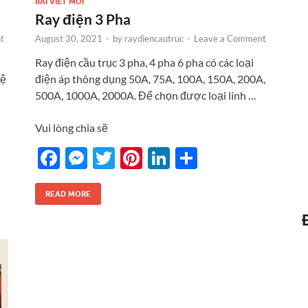
BÀI VIẾT MỚI
Ray điện 3 Pha
t
August 30, 2021
-
by
raydiencautruc
-
Leave a Comment
Ray điện cầu trục 3 pha, 4 pha 6 pha có các loại
hệ
điện áp thông dụng 50A, 75A, 100A, 150A, 200A,
500A, 1000A, 2000A. Để chọn được loại linh …
Vui lòng chia sẽ
F
M
T
Pi
Li
S
ac
es
w
nt
n
h
e
se
itt
er
k
ar
READ MORE
b
n
er
es
e
e
o
g
t
dI
o
er
n
k