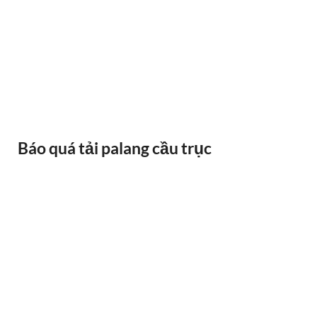
BÁNH XE CẦU TRỤC GỐI DỠ VAI BÒ
Báo quá tải palang cầu trục