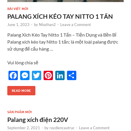
BÀI VIẾT MỚI
PALANG XÍCH KÉO TAY NITTO 1 TẤN
June 1, 2023
-
by
Nhathan2
-
Leave a Comment
Palang Xích Kéo Tay Nitto 1 Tấn – Tiện Dụng và Bền Bỉ
Palang xích kéo tay Nitto 1 tấn; là một loại palang được
sử dụng để cẩu hàng …
Vui lòng chia sẽ
F
M
T
Pi
Li
S
ac
es
w
nt
n
h
e
se
itt
er
k
ar
READ MORE
b
n
er
es
e
e
o
g
t
dI
SẢN PHẨM MỚI
Palang xích điện 220V
o
er
n
September 2, 2021
-
by
raydiencautruc
-
Leave a Comment