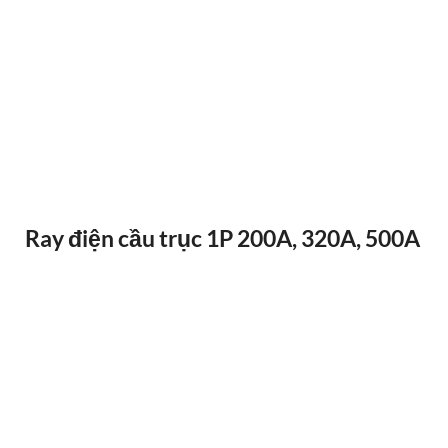
ĐIỀU KHIỂN TỪ XA F24-12D
Ray điện cầu trục 1P 200A, 320A, 500A