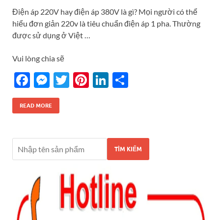
k
Điện áp 220V hay điện áp 380V là gì? Mọi người có thể
hiểu đơn giản 220v là tiêu chuẩn điện áp 1 pha. Thường
được sử dụng ở Việt …
Vui lòng chia sẽ
F
M
T
Pi
Li
S
ac
es
w
nt
n
h
e
se
itt
er
k
ar
READ MORE
b
n
er
es
e
e
o
g
t
dI
TÌM KIẾM
o
er
n
k