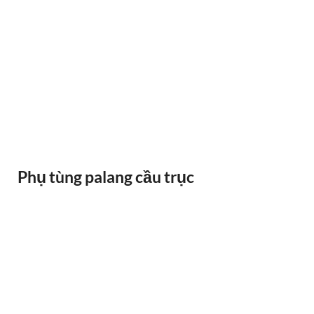
RAY ĐIỆN 1P 315A 500A
Phụ tùng palang cầu trục