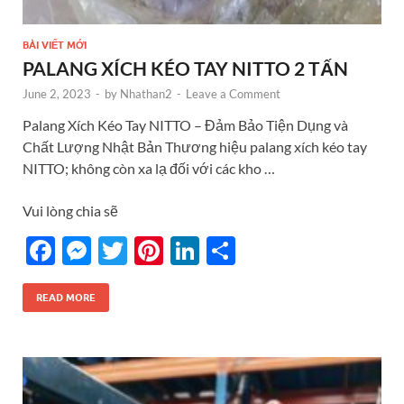
BÀI VIẾT MỚI
PALANG XÍCH KÉO TAY NITTO 2 TẤN
June 2, 2023
-
by
Nhathan2
-
Leave a Comment
Palang Xích Kéo Tay NITTO – Đảm Bảo Tiện Dụng và
Chất Lượng Nhật Bản Thương hiệu palang xích kéo tay
NITTO; không còn xa lạ đối với các kho …
Vui lòng chia sẽ
F
M
T
Pi
Li
S
ac
es
w
nt
n
h
e
se
itt
er
k
ar
READ MORE
b
n
er
es
e
e
o
g
t
dI
o
er
n