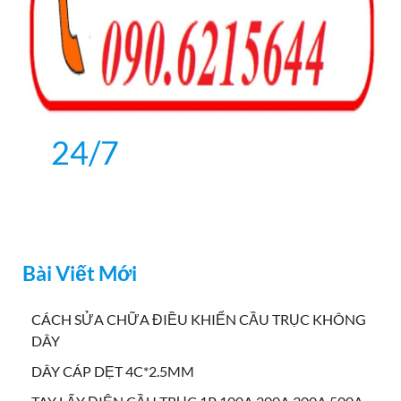
24/7
Bài Viết Mới
CÁCH SỬA CHỮA ĐIỀU KHIỂN CẦU TRỤC KHÔNG
DÂY
DÂY CÁP DẸT 4C*2.5MM