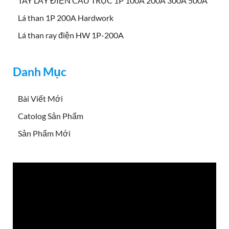
TAY LẤY ĐIỆN CẦU TRỤC 1P 100A 200A 300A 500A
Lá than 1P 200A Hardwork
Lá than ray điện HW 1P-200A
Danh Mục
Bài Viết Mới
Catolog Sản Phẩm
Sản Phẩm Mới