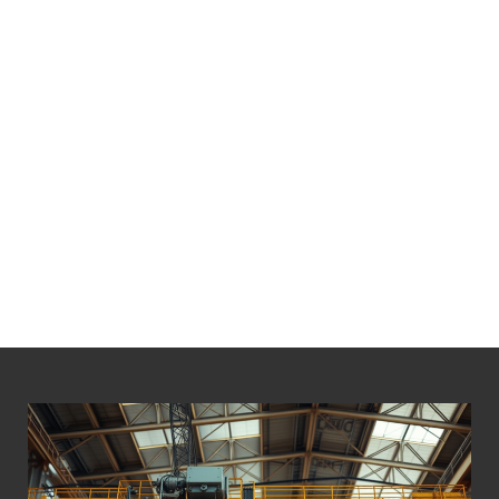
LÁ BỐ THẮNG PALANG 30 TẤN