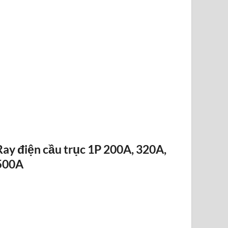
ĐIỀU KHIỂN TỪ XA F24-12D
Ray điện cầu trục 1P 200A, 320A,
500A
RAY ĐIỆN