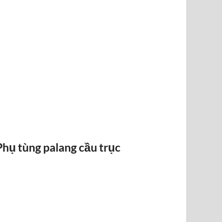
RAY ĐIỆN 1P 315A 500A
Phụ tùng palang cầu trục
BỐ THẮN