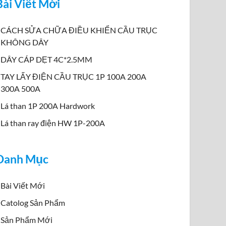
Bài Viết Mới
CÁCH SỬA CHỮA ĐIỀU KHIỂN CẦU TRỤC
KHÔNG DÂY
DÂY CÁP DẸT 4C*2.5MM
TAY LẤY ĐIỆN CẦU TRỤC 1P 100A 200A
300A 500A
Lá than 1P 200A Hardwork
Lá than ray điện HW 1P-200A
Danh Mục
Bài Viết Mới
Catolog Sản Phẩm
Sản Phẩm Mới