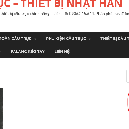
ỤC – THIẾT BỊ NHẬT HÀN
n, thiết bị cầu trục chính hãng – Liên Hệ: 0906.215.644. Phân phối ray đ
 TOÀN CẦU TRỤC
PHỤ KIỆN CẦU TRỤC
THIẾT BỊ CẦU 
PALANG KÉO TAY
LIÊN HỆ