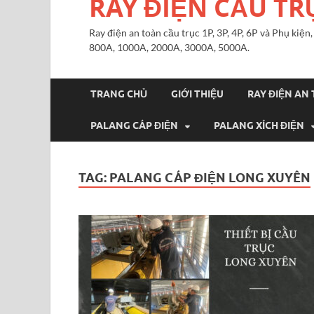
RAY ĐIỆN CẦU TR
Ray điện an toàn cầu trục 1P, 3P, 4P, 6P và Phụ kiệ
800A, 1000A, 2000A, 3000A, 5000A.
TRANG CHỦ
GIỚI THIỆU
RAY ĐIỆN AN
PALANG CÁP ĐIỆN
PALANG XÍCH ĐIỆN
TAG:
PALANG CÁP ĐIỆN LONG XUYÊN