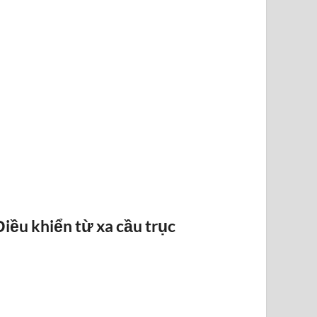
BÁO QUÁ TẢI BANDO
Điều khiển từ xa cầu trục
ĐIỀU KHI