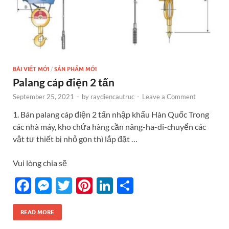
BÀI VIẾT MỚI
/
SẢN PHẨM MỚI
Palang cáp điện 2 tấn
September 25, 2021
-
by
raydiencautruc
-
Leave a Comment
1. Bán palang cáp điện 2 tấn nhập khẩu Hàn Quốc Trong
các nhà máy, kho chứa hàng cần nâng-ha-di-chuyển các
vật tư thiết bị nhỏ gọn thì lắp đặt …
Vui lòng chia sẽ
F
M
T
Pi
Li
S
ac
es
w
nt
n
h
e
se
itt
er
k
ar
READ MORE