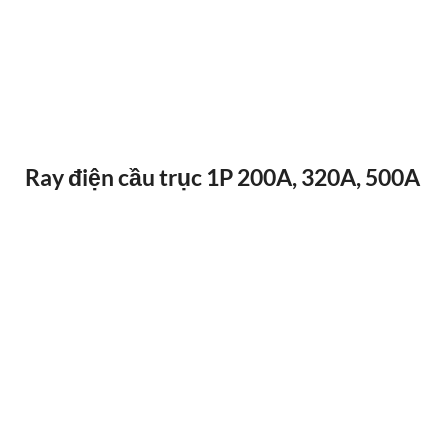
ĐIỀU KHIỂN TỪ XA F24-12D
Ray điện cầu trục 1P 200A, 320A, 500A