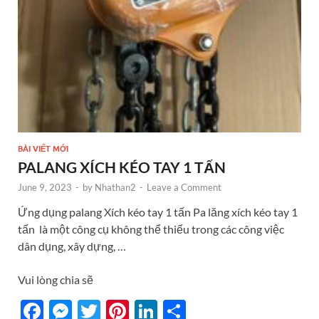
BÀI VIẾT MỚI
PALANG XÍCH KÉO TAY 1 TẤN
June 9, 2023
-
by
Nhathan2
-
Leave a Comment
Ứng dụng palang Xích kéo tay 1 tấn Pa lăng xích kéo tay 1
tấn là một công cụ không thể thiếu trong các công việc
dân dụng, xây dựng, …
Vui lòng chia sẽ
F
M
T
Pi
Li
S