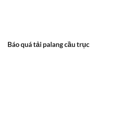
BÁNH XE CẦU TRỤC GỐI DỠ VAI BÒ
Báo quá tải palang cầu trục