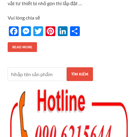
vật tư thiết bị nhỏ gọn thì lắp đặt …
Vui lòng chia sẽ
F
M
T
Pi
Li
S
ac
es
w
nt
n
h
e
se
itt
er
k
ar
READ MORE
b
n
er
es
e
e
o
g
t
dI
TÌM KIẾM
o
er
n
k