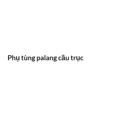
RAY ĐIỆN 1P 315A 500A
Phụ tùng palang cầu trục