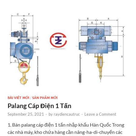
b
n
er
es
e
e
o
g
t
dI
o
er
n
k
BÀI VIẾT MỚI
/
SẢN PHẨM MỚI
Palang Cáp Điện 1 Tấn
September 25, 2021
-
by
raydiencautruc
-
Leave a Comment
1. Bán palang cáp điện 1 tấn nhập khẩu Hàn Quốc Trong
các nhà máy, kho chứa hàng cần nâng-ha-di-chuyển các