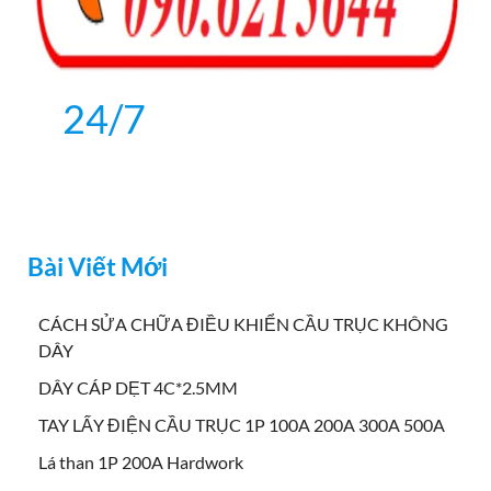
24/7
Bài Viết Mới
CÁCH SỬA CHỮA ĐIỀU KHIỂN CẦU TRỤC KHÔNG
DÂY
DÂY CÁP DẸT 4C*2.5MM
TAY LẤY ĐIỆN CẦU TRỤC 1P 100A 200A 300A 500A
Lá than 1P 200A Hardwork