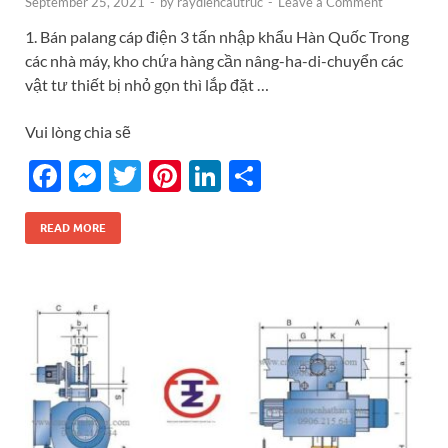
September 25, 2021
-
by
raydiencautruc
-
Leave a Comment
1. Bán palang cáp điện 3 tấn nhập khẩu Hàn Quốc Trong
các nhà máy, kho chứa hàng cần nâng-ha-di-chuyển các
vật tư thiết bị nhỏ gọn thì lắp đặt …
Vui lòng chia sẽ
F
M
T
Pi
Li
S
ac
es
w
nt
n
h
e
se
itt
er
k
ar
READ MORE
b
n
er
es
e
e
o
g
t
dI
o
er
n
k