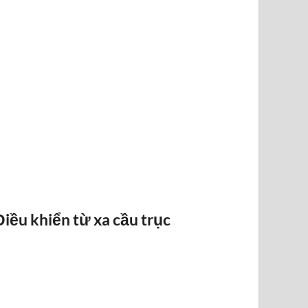
BÁO QUÁ TẢI BANDO
Điều khiển từ xa cầu trục
ĐIỀU KHI