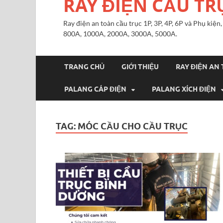
RAY ĐIỆN CẦU TR
Ray điện an toàn cầu trục 1P, 3P, 4P, 6P và Phụ kiệ
800A, 1000A, 2000A, 3000A, 5000A.
TRANG CHỦ
GIỚI THIỆU
RAY ĐIỆN AN
PALANG CÁP ĐIỆN
PALANG XÍCH ĐIỆN
TAG:
MÓC CẦU CHO CẦU TRỤC