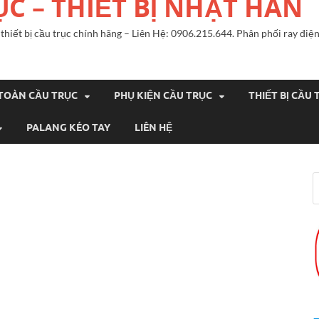
ỤC – THIẾT BỊ NHẬT HÀN
n, thiết bị cầu trục chính hãng – Liên Hệ: 0906.215.644. Phân phối ray đ
 TOÀN CẦU TRỤC
PHỤ KIỆN CẦU TRỤC
THIẾT BỊ CẦU 
PALANG KÉO TAY
LIÊN HỆ