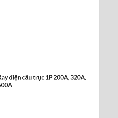
ĐIỀU KHIỂN TỪ XA F24-12D
Ray điện cầu trục 1P 200A, 320A,
500A
RAY ĐIỆN