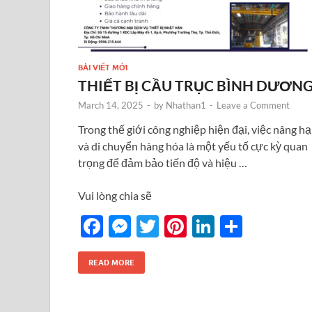
BÀI VIẾT MỚI
THIẾT BỊ CẦU TRỤC BÌNH DƯƠN
March 14, 2025
-
by
Nhathan1
-
Leave a Comment
Trong thế giới công nghiệp hiện đại, việc nâng hạ
và di chuyển hàng hóa là một yếu tố cực kỳ quan
trọng để đảm bảo tiến độ và hiệu …
Vui lòng chia sẽ
F
M
T
Pi
Li
S
ac
es
w
nt
n
h
e
se
itt
er
k
ar
READ MORE
b
n
er
es
e
e