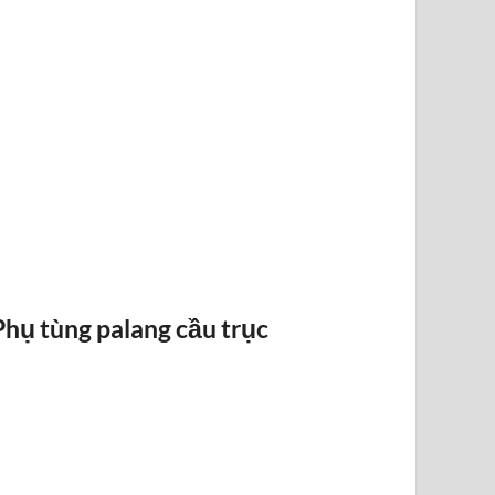
RAY ĐIỆN 1P 315A 500A
Phụ tùng palang cầu trục
BỐ THẮN