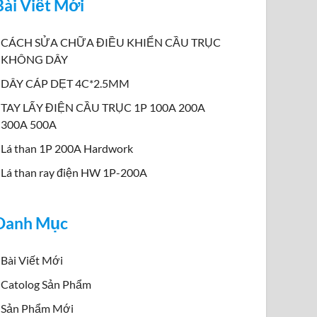
Bài Viết Mới
CÁCH SỬA CHỮA ĐIỀU KHIỂN CẦU TRỤC
KHÔNG DÂY
DÂY CÁP DẸT 4C*2.5MM
TAY LẤY ĐIỆN CẦU TRỤC 1P 100A 200A
300A 500A
Lá than 1P 200A Hardwork
Lá than ray điện HW 1P-200A
Danh Mục
Bài Viết Mới
Catolog Sản Phẩm
Sản Phẩm Mới