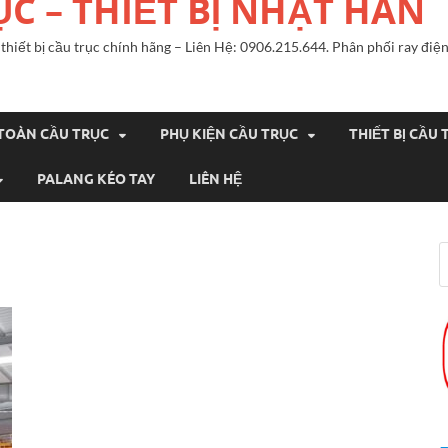
ỤC – THIẾT BỊ NHẬT HÀN
n, thiết bị cầu trục chính hãng – Liên Hệ: 0906.215.644. Phân phối ray đ
 TOÀN CẦU TRỤC
PHỤ KIỆN CẦU TRỤC
THIẾT BỊ CẦU 
PALANG KÉO TAY
LIÊN HỆ