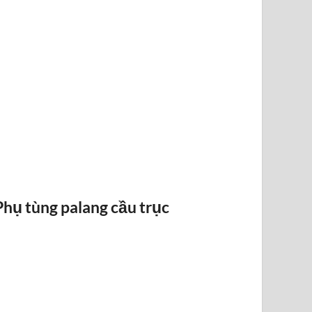
RAY ĐIỆN 1P 315A 500A
Phụ tùng palang cầu trục
BỐ THẮN