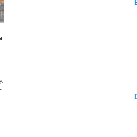
a
y,
 …