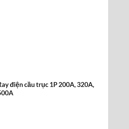
ĐIỀU KHIỂN TỪ XA F24-12D
Ray điện cầu trục 1P 200A, 320A,
500A
RAY ĐIỆN