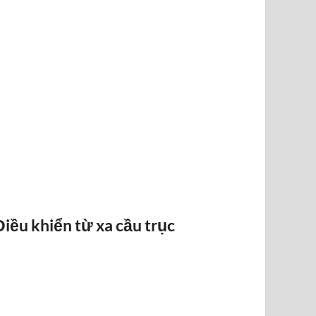
BÁO QUÁ TẢI BANDO
Điều khiển từ xa cầu trục
ĐIỀU KHI