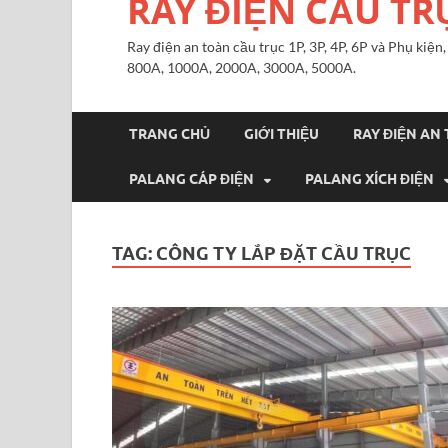
RAY ĐIỆN CẦU TR
Ray điện an toàn cầu trục 1P, 3P, 4P, 6P và Phụ kiệ
800A, 1000A, 2000A, 3000A, 5000A.
TRANG CHỦ
GIỚI THIỆU
RAY ĐIỆN AN
PALANG CÁP ĐIỆN
PALANG XÍCH ĐIỆN
TAG:
CÔNG TY LẮP ĐẶT CẦU TRỤC