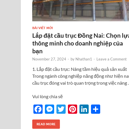
BÀI VIẾT MỚI
Lắp đặt cầu trục Đồng Nai: Chọn lự
thông minh cho doanh nghiệp của
bạn
November 27, 2024
-
by
Nhathan1
-
Leave a Comment
1. Lắp đặt cầu trục: Nâng tầm hiệu quả sản xuất
Trong ngành công nghiệp năng động như hiện na
cầu trục đóng vai trò quan trọng trong việc nâng
Vui lòng chia sẽ
F
M
T
Pi
Li
S
ac
es
w
nt
n
h
e
se
itt
er
k
ar
READ MORE