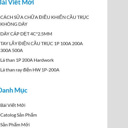
Bài Viết Mới
CÁCH SỬA CHỮA ĐIỀU KHIỂN CẦU TRỤC
KHÔNG DÂY
DÂY CÁP DẸT 4C*2.5MM
TAY LẤY ĐIỆN CẦU TRỤC 1P 100A 200A
300A 500A
Lá than 1P 200A Hardwork
Lá than ray điện HW 1P-200A
Danh Mục
Bài Viết Mới
Catolog Sản Phẩm
Sản Phẩm Mới