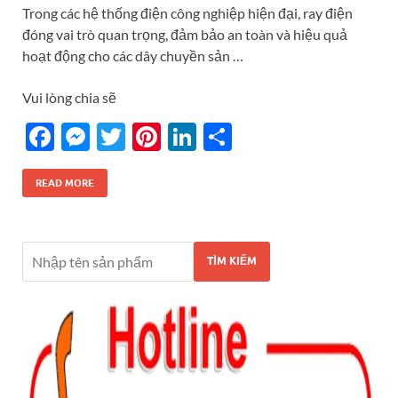
Trong các hệ thống điện công nghiệp hiện đại, ray điện
đóng vai trò quan trọng, đảm bảo an toàn và hiệu quả
hoạt động cho các dây chuyền sản …
Vui lòng chia sẽ
F
M
T
Pi
Li
S
ac
es
w
nt
n
h
e
se
itt
er
k
ar
READ MORE
b
n
er
es
e
e
o
g
t
dI
TÌM KIẾM
o
er
n
k