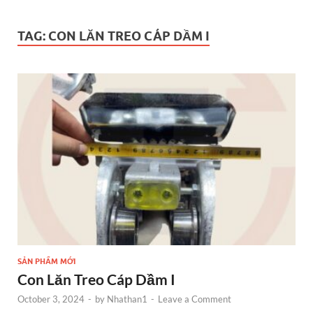
TAG:
CON LĂN TREO CÁP DẦM I
SẢN PHẨM MỚI
Con Lăn Treo Cáp Dầm I
October 3, 2024
-
by
Nhathan1
-
Leave a Comment