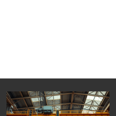
LÁ BỐ THẮNG PALANG 30 TẤN