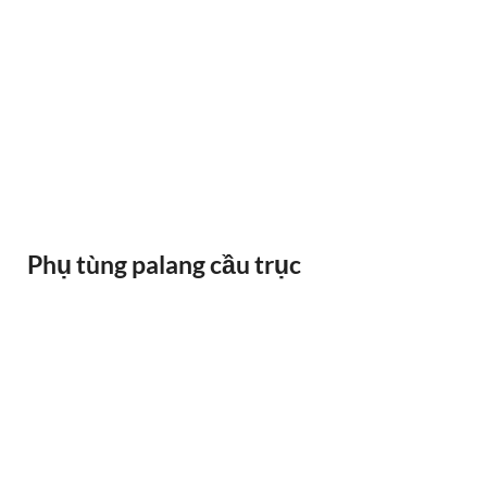
RAY ĐIỆN 1P 315A 500A
Phụ tùng palang cầu trục