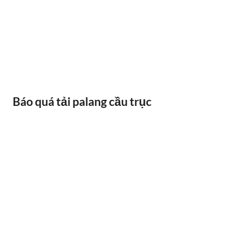
BÁNH XE CẦU TRỤC GỐI DỠ VAI BÒ
Báo quá tải palang cầu trục