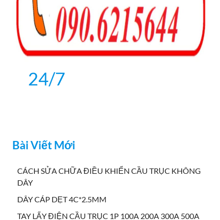
24/7
Bài Viết Mới
CÁCH SỬA CHỮA ĐIỀU KHIỂN CẦU TRỤC KHÔNG
DÂY
DÂY CÁP DẸT 4C*2.5MM
TAY LẤY ĐIỆN CẦU TRỤC 1P 100A 200A 300A 500A