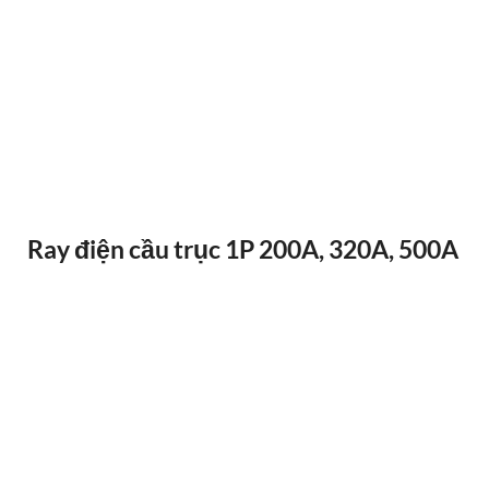
ĐIỀU KHIỂN TỪ XA F24-12D
Ray điện cầu trục 1P 200A, 320A, 500A