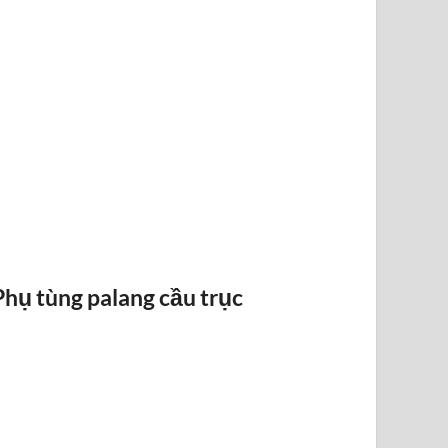
RAY ĐIỆN 1P 315A 500A
Phụ tùng palang cầu trục
BỐ THẮN