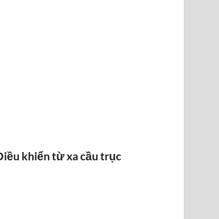
BÁO QUÁ TẢI BANDO
Điều khiển từ xa cầu trục
ĐIỀU KHI