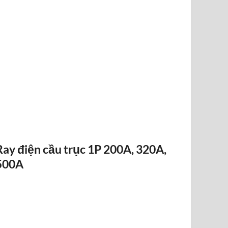
ĐIỀU KHIỂN TỪ XA F24-12D
Ray điện cầu trục 1P 200A, 320A,
500A
RAY ĐIỆN