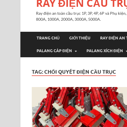
RAY ĐIỆN CẦU TR
Ray điện an toàn cầu trục 1P, 3P, 4P, 6P và Phụ kiệ
800A, 1000A, 2000A, 3000A, 5000A.
TRANG CHỦ
GIỚI THIỆU
RAY ĐIỆN AN
PALANG CÁP ĐIỆN
PALANG XÍCH ĐIỆN
TAG:
CHỔI QUYÉT ĐIỆN CẦU TRỤC