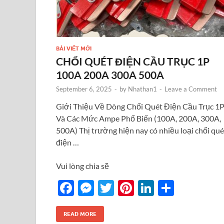
BÀI VIẾT MỚI
CHỔI QUÉT ĐIỆN CẦU TRỤC 1P
100A 200A 300A 500A
September 6, 2025
-
by
Nhathan1
-
Leave a Comment
Giới Thiệu Về Dòng Chổi Quét Điện Cầu Trục 1
Và Các Mức Ampe Phổ Biến (100A, 200A, 300A,
500A) Thị trường hiện nay có nhiều loại chổi qué
điện …
Vui lòng chia sẽ
F
M
T
Pi
Li
S
ac
es
w
nt
n
h
e
se
itt
er
k
ar
READ MORE