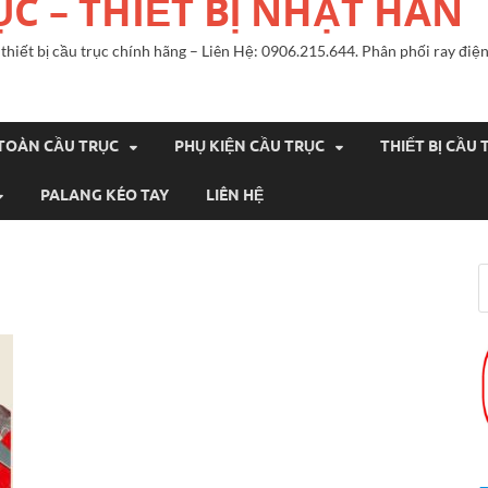
ỤC – THIẾT BỊ NHẬT HÀN
n, thiết bị cầu trục chính hãng – Liên Hệ: 0906.215.644. Phân phối ray đ
 TOÀN CẦU TRỤC
PHỤ KIỆN CẦU TRỤC
THIẾT BỊ CẦU 
PALANG KÉO TAY
LIÊN HỆ