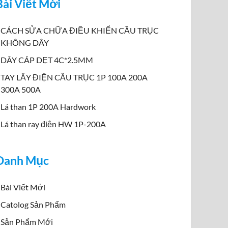
Bài Viết Mới
CÁCH SỬA CHỮA ĐIỀU KHIỂN CẦU TRỤC
KHÔNG DÂY
DÂY CÁP DẸT 4C*2.5MM
TAY LẤY ĐIỆN CẦU TRỤC 1P 100A 200A
300A 500A
Lá than 1P 200A Hardwork
Lá than ray điện HW 1P-200A
Danh Mục
Bài Viết Mới
Catolog Sản Phẩm
Sản Phẩm Mới