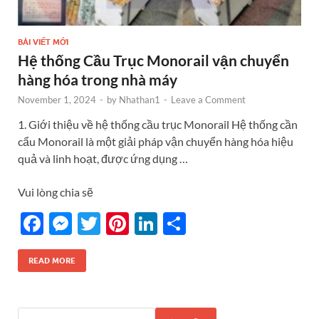
BÀI VIẾT MỚI
Hệ thống Cầu Trục Monorail vận chuyển
hàng hóa trong nhà máy
November 1, 2024
-
by
Nhathan1
-
Leave a Comment
1. Giới thiệu về hệ thống cầu trục Monorail Hệ thống cần
cẩu Monorail là một giải pháp vận chuyển hàng hóa hiệu
quả và linh hoạt, được ứng dụng …
Vui lòng chia sẽ
F
M
T
Pi
Li
S
ac
es
w
nt
n
h
e
se
itt
er
k
ar
READ MORE
b
n
er
es
e
e
o
g
t
dI