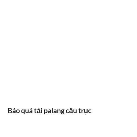
BÁNH XE CẦU TRỤC GỐI DỠ VAI BÒ
Báo quá tải palang cầu trục