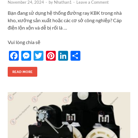
November 24, 2024
-
by
Nhathan1
-
Leave a Comment
Bạn đang sử dụng hệ thống đường ray KBK trong nhà
kho, xưởng sản xuất hoặc các cơ sở công nghiệp? Cáp
điện lộn xộn và dễ bị rối là …
Vui lòng chia sẽ
F
M
T
Pi
Li
S
ac
es
w
nt
n
h
e
se
itt
er
k
ar
READ MORE
b
n
er
es
e
e
o
g
t
dI
o
er
n
k