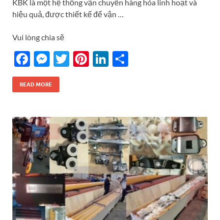
KBK là một hệ thống vận chuyển hàng hóa linh hoạt và
hiệu quả, được thiết kế để vận …
Vui lòng chia sẽ
F
M
T
Pi
Li
S
ac
es
w
nt
n
h
e
se
itt
er
k
ar
READ MORE
b
n
er
es
e
e
o
g
t
dI
o
er
n
k