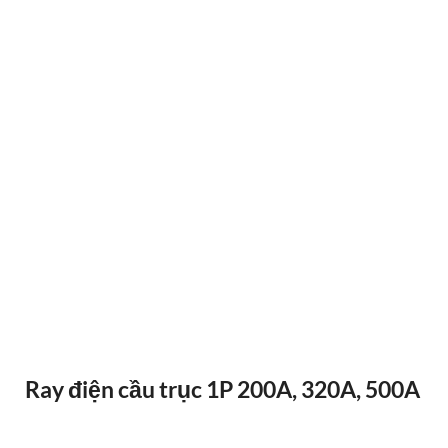
ĐIỀU KHIỂN TỪ XA F24-12D
Ray điện cầu trục 1P 200A, 320A, 500A