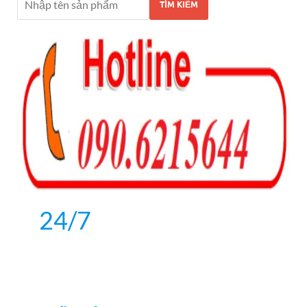
TÌM KIẾM
o
er
n
k
24/7