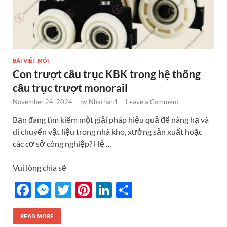
BÀI VIẾT MỚI
Con trượt cầu trục KBK trong hệ thống
cầu trục trượt monorail
November 24, 2024
-
by
Nhathan1
-
Leave a Comment
Bạn đang tìm kiếm một giải pháp hiệu quả để nâng hạ và
di chuyển vật liệu trong nhà kho, xưởng sản xuất hoặc
các cơ sở công nghiệp? Hệ …
Vui lòng chia sẽ
F
M
T
Pi
Li
S
ac
es
w
nt
n
h
e
se
itt
er
k
ar
READ MORE