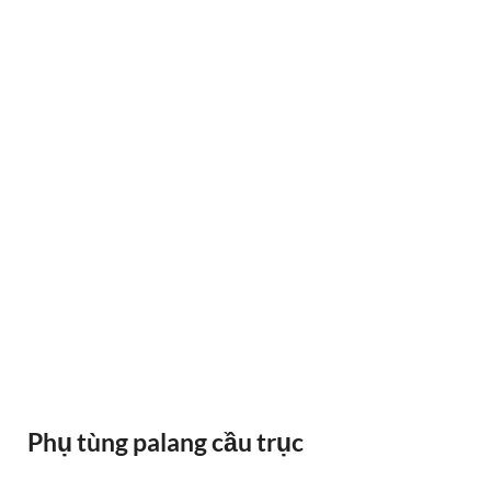
RAY ĐIỆN 1P 315A 500A
Phụ tùng palang cầu trục