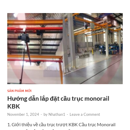
b
n
er
es
e
e
o
g
t
dI
o
er
n
k
SẢN PHẨM MỚI
Hướng dẫn lắp đặt cầu trục monorail
KBK
November 1, 2024
-
by
Nhathan1
-
Leave a Comment
1. Giới thiệu về cầu trục trượt KBK Cầu trục Monorail