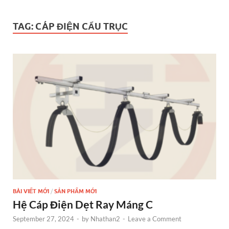
TAG:
CÁP ĐIỆN CẨU TRỤC
BÀI VIẾT MỚI
/
SẢN PHẨM MỚI
Hệ Cáp Điện Dẹt Ray Máng C
September 27, 2024
-
by
Nhathan2
-
Leave a Comment