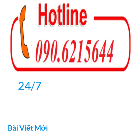
k
24/7
Bài Viết Mới