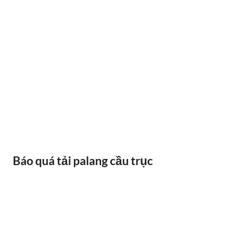
BÁNH XE CẦU TRỤC GỐI DỠ VAI BÒ
Báo quá tải palang cầu trục