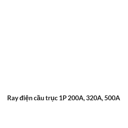
ĐIỀU KHIỂN TỪ XA F24-12D
Ray điện cầu trục 1P 200A, 320A, 500A