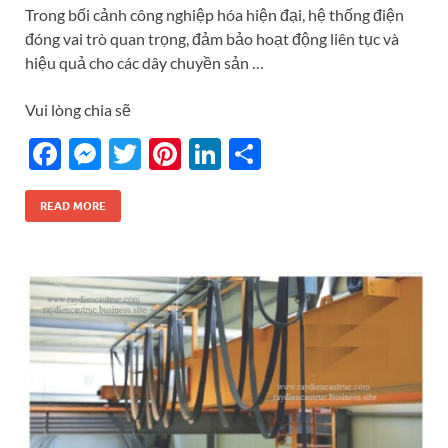
Trong bối cảnh công nghiệp hóa hiện đại, hệ thống điện
đóng vai trò quan trọng, đảm bảo hoạt động liên tục và
hiệu quả cho các dây chuyền sản …
Vui lòng chia sẽ
F
M
T
Pi
Li
S
ac
es
w
nt
n
h
e
se
itt
er
k
ar
READ MORE
b
n
er
es
e
e
o
g
t
dI
o
er
n
k