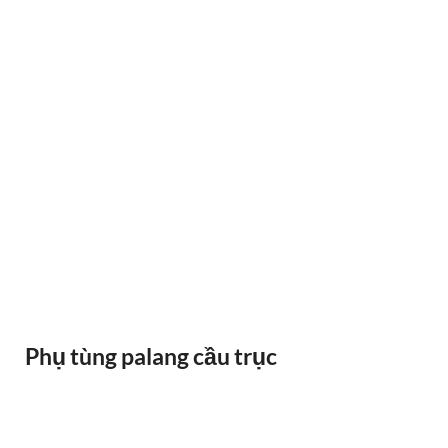
RAY ĐIỆN 1P 315A 500A
Phụ tùng palang cầu trục