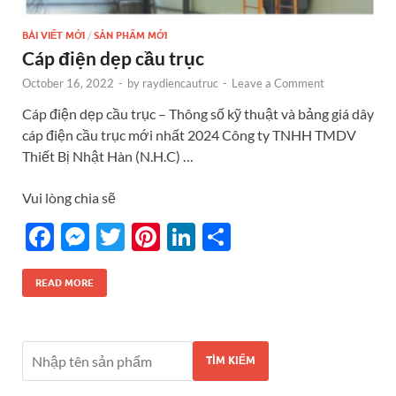
BÀI VIẾT MỚI
/
SẢN PHẨM MỚI
Cáp điện dẹp cầu trục
October 16, 2022
-
by
raydiencautruc
-
Leave a Comment
Cáp điện dẹp cầu trục – Thông số kỹ thuật và bảng giá dây
cáp điện cầu trục mới nhất 2024 Công ty TNHH TMDV
Thiết Bị Nhật Hàn (N.H.C) …
Vui lòng chia sẽ
F
M
T
Pi
Li
S
ac
es
w
nt
n
h
e
se
itt
er
k
ar
READ MORE
b
n
er
es
e
e
o
g
t
dI
TÌM KIẾM
o
er
n